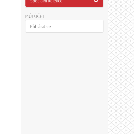
Speciální kolekce
MŮJ ÚČET
Přihlásit se