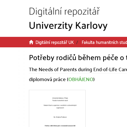
Přeskočit na obsah
Digitální repozitář UK
Fakulta humanitních stud
Potřeby rodičů během péče o 
The Needs of Parents during End-of-Life Care 
diplomová práce (
OBHÁJENO
)