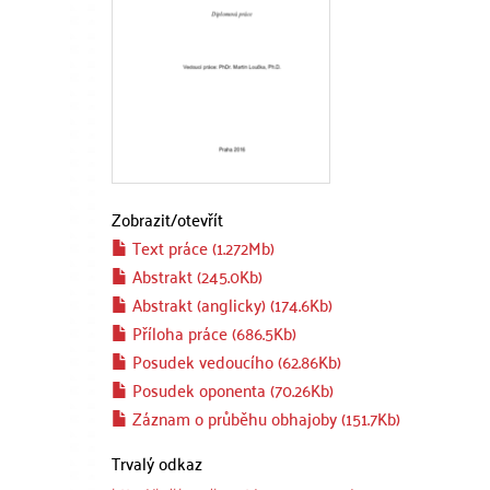
Zobrazit/
otevřít
Text práce (1.272Mb)
Abstrakt (245.0Kb)
Abstrakt (anglicky) (174.6Kb)
Příloha práce (686.5Kb)
Posudek vedoucího (62.86Kb)
Posudek oponenta (70.26Kb)
Záznam o průběhu obhajoby (151.7Kb)
Trvalý odkaz