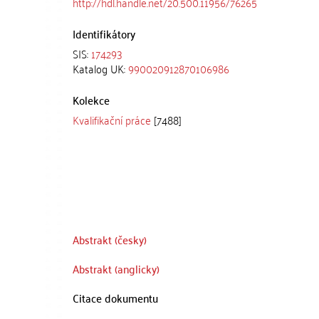
http://hdl.handle.net/20.500.11956/76265
Identifikátory
SIS:
174293
Katalog UK:
990020912870106986
Kolekce
Kvalifikační práce
[7488]
Abstrakt (česky)
Abstrakt (anglicky)
Citace dokumentu