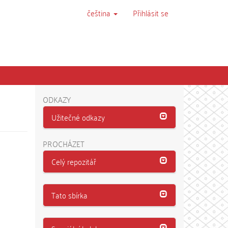
čeština
Přihlásit se
ODKAZY
Užitečné odkazy
PROCHÁZET
Celý repozitář
Tato sbírka