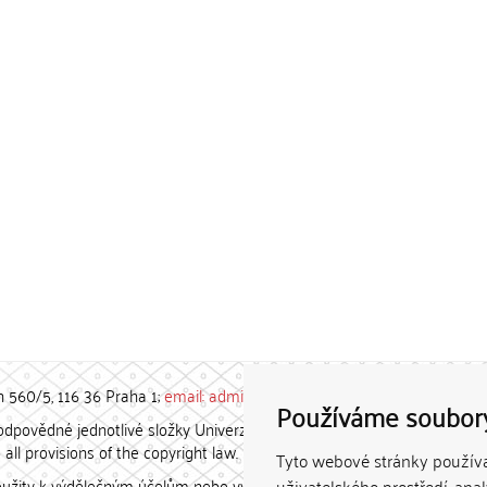
h 560/5, 116 36 Praha 1;
email: admin-repozitar [at] cuni.cz
Používáme soubor
povědné jednotlivé složky Univerzity Karlovy. / Each constituent
all provisions of the copyright law.
Tyto webové stránky používaj
užity k výdělečným účelům nebo vydávány za studijní, vědeckou
uživatelského prostředí, ana