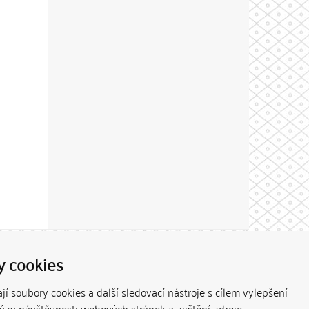
Theme by
y cookies
í soubory cookies a další sledovací nástroje s cílem vylepšení
lýzy návštěvnosti webových stránek a zjištění zdroje