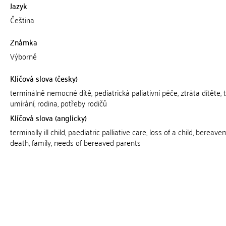
Jazyk
Čeština
Známka
Výborně
Klíčová slova (česky)
terminálně nemocné dítě, pediatrická paliativní péče, ztráta dítěte, t
umírání, rodina, potřeby rodičů
Klíčová slova (anglicky)
terminally ill child, paediatric palliative care, loss of a child, bereave
death, family, needs of bereaved parents