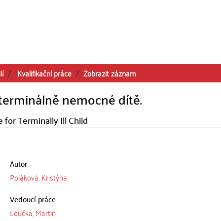
ií
Kvalifikační práce
Zobrazit záznam
terminálně nemocné dítě.
for Terminally Ill Child
Autor
Poláková, Kristýna
Vedoucí práce
Loučka, Martin