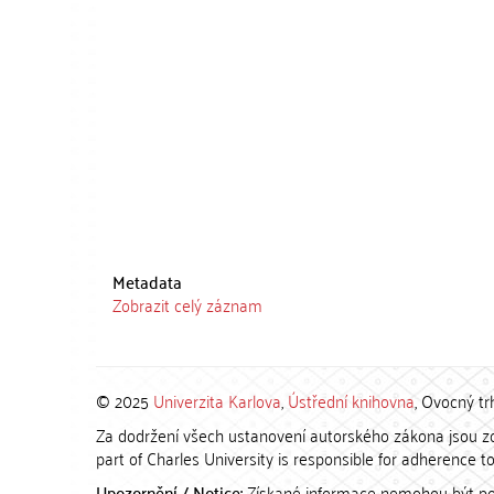
Metadata
Zobrazit celý záznam
© 2025
Univerzita Karlova
,
Ústřední knihovna
, Ovocný tr
Za dodržení všech ustanovení autorského zákona jsou zod
part of Charles University is responsible for adherence to 
Upozornění / Notice:
Získané informace nemohou být po