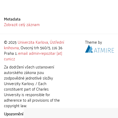
Metadata
Zobrazit celý záznam
© 2025
Univerzita Karlova
,
Ústřední
Theme by
knihovna
, Ovocný trh 560/5, 116 36
Praha 1;
email: admin-repozitar [at]
cuni.cz
Za dodržení všech ustanovení
autorského zákona jsou
zodpovědné jednotlivé složky
Univerzity Karlovy. / Each
constituent part of Charles
University is responsible for
adherence to all provisions of the
copyright law.
Upozornění / Notice:
Získané