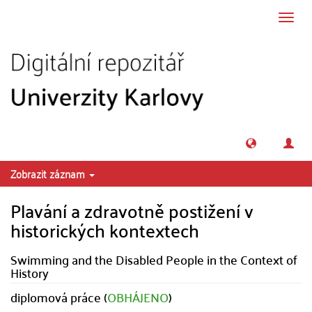
Přeskočit na obsah
Přepn
navig
Zobrazit záznam
Plavání a zdravotně postižení v
historických kontextech
Swimming and the Disabled People in the Context of
History
diplomová práce (
OBHÁJENO
)