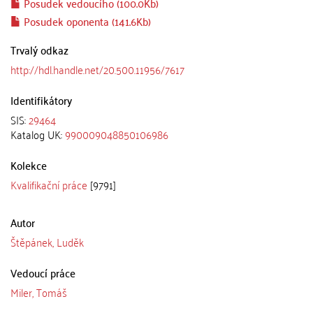
Posudek vedoucího (100.0Kb)
Posudek oponenta (141.6Kb)
Trvalý odkaz
http://hdl.handle.net/20.500.11956/7617
Identifikátory
SIS:
29464
Katalog UK:
990009048850106986
Kolekce
Kvalifikační práce
[9791]
Autor
Štěpánek, Luděk
Vedoucí práce
Miler, Tomáš