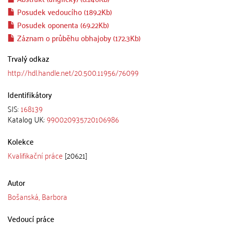
Posudek vedoucího (189.2Kb)
Posudek oponenta (69.22Kb)
Záznam o průběhu obhajoby (172.3Kb)
Trvalý odkaz
http://hdl.handle.net/20.500.11956/76099
Identifikátory
SIS:
168139
Katalog UK:
990020935720106986
Kolekce
Kvalifikační práce
[20621]
Autor
Bošanská, Barbora
Vedoucí práce