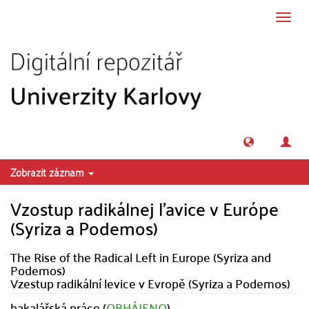
Přeskočit na obsah
Přepn
navig
Zobrazit záznam
Vzostup radikálnej ľavice v Európe
(Syriza a Podemos)
The Rise of the Radical Left in Europe (Syriza and
Podemos)
Vzestup radikální levice v Evropě (Syriza a Podemos)
bakalářská práce (
OBHÁJENO
)