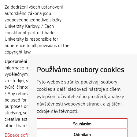
Za dodržení všech ustanovení
autorského zákona jsou
zodpovědné jednotlivé složky
Univerzity Karlovy. / Each
constituent part of Charles
University is responsible for
adherence to all provisions of the
copyright law.
Upozornění / Notice:
Získané
Používáme soubory cookies
informace nemohou být použity k
výdělečným účelům nebo vydávány
za studijní, vědeckou nebo jinou
Tyto webové stránky používají soubory
tvůrčí činnost jiné osoby než autora.
cookies a další sledovací nástroje s cílem
/ Any retrieved information shall not
vylepšení uživatelského prostředí, analýzy
be used for any commercial
návštěvnosti webových stránek a zjištění
purposes or claimed as results of
zdroje návštěvnosti.
studying, scientific or any other
creative activities of any person
Souhlasím
other than the author.
DSpace software
copyright © 2002-
Odmítám