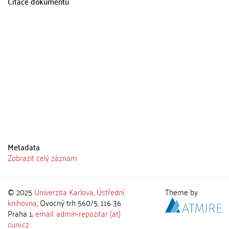
Citace dokumentu
Metadata
Zobrazit celý záznam
© 2025
Univerzita Karlova
,
Ústřední
Theme by
knihovna
, Ovocný trh 560/5, 116 36
Praha 1;
email: admin-repozitar [at]
cuni.cz