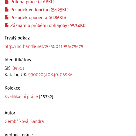
Příloha práce (116.8Kb)
Posudek vedoucího (54.25Kb)
Posudek oponenta (61.86Kb)
Záznam o průběhu obhajoby (95.34Kb)
Trvalý odkaz
http://hdl.handle.net/20.500.11956/75675
Identifikátory
SIS:
89901
Katalog UK:
990020310840106986
Kolekce
Kvalifikační práce
[25332]
Autor
Gembčíková, Sandra
Vedoucí práce