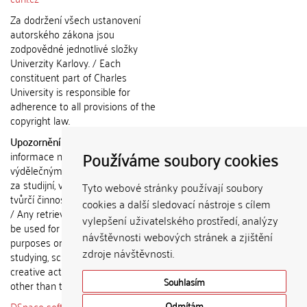
Za dodržení všech ustanovení
autorského zákona jsou
zodpovědné jednotlivé složky
Univerzity Karlovy. / Each
constituent part of Charles
University is responsible for
adherence to all provisions of the
copyright law.
Upozornění / Notice:
Získané
Používáme soubory cookies
informace nemohou být použity k
výdělečným účelům nebo vydávány
za studijní, vědeckou nebo jinou
Tyto webové stránky používají soubory
tvůrčí činnost jiné osoby než autora.
cookies a další sledovací nástroje s cílem
/ Any retrieved information shall not
vylepšení uživatelského prostředí, analýzy
be used for any commercial
návštěvnosti webových stránek a zjištění
purposes or claimed as results of
zdroje návštěvnosti.
studying, scientific or any other
creative activities of any person
Souhlasím
other than the author.
DSpace software
copyright © 2002-
Odmítám