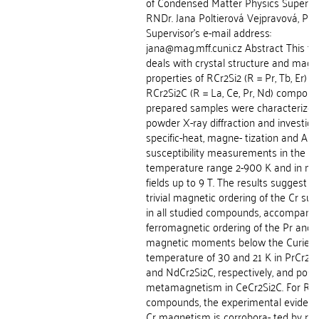
of Condensed Matter Physics Supervis
RNDr. Jana Poltierová Vejpravová, Ph.
Supervisor's e-mail address:
jana@mag.mff.cuni.cz Abstract This th
deals with crystal structure and magn
properties of RCr2Si2 (R = Pr, Tb, Er) a
RCr2Si2C (R = La, Ce, Pr, Nd) compound
prepared samples were characterized
powder X-ray diffraction and investig
specific-heat, magne- tization and AC-
susceptibility measurements in the
temperature range 2-900 K and in ma
fields up to 9 T. The results suggest n
trivial magnetic ordering of the Cr sub
in all studied compounds, accompanie
ferromagnetic ordering of the Pr and
magnetic moments below the Curie
temperature of 30 and 21 K in PrCr2S
and NdCr2Si2C, respectively, and poss
metamagnetism in CeCr2Si2C. For RC
compounds, the experimental evidenc
Cr magnetism is corrobora- ted by res