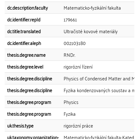
dc.description.faculty
Matematicko-fyzikální fakulta
dc.identifier.repId
179661
dc.title.translated
Ultračisté kovové materiály
dc.identifier.aleph
002103180
thesis.degree.name
RNDr.
thesis.degree.level
rigorózní řízení
thesis.degree.discipline
Physics of Condensed Matter and Mat
thesis.degree.discipline
Fyzika kondenzovaných soustav a mat
thesis.degree.program
Physics
thesis.degree.program
Fyzika
uk.thesis.type
rigorózní práce
uk.taxonomy.organization-
Matematicko-fyzikální fakulta::Katedra 