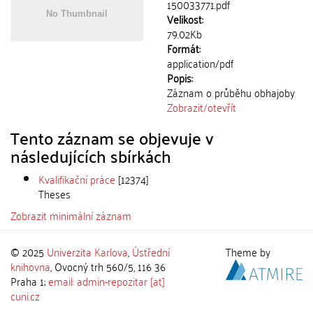
150033771.pdf
Velikost:
79.02Kb
Formát:
application/pdf
Popis:
Záznam o průběhu obhajoby
Zobrazit/
otevřít
Tento záznam se objevuje v
následujících sbírkách
Kvalifikační práce
[12374]
Theses
Zobrazit minimální záznam
© 2025
Univerzita Karlova
,
Ústřední
Theme by
knihovna
, Ovocný trh 560/5, 116 36
Praha 1;
email: admin-repozitar [at]
cuni.cz