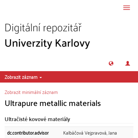
Přeskočit na obsah
Přepn
navig
Zobrazit záznam
Zobrazit minimální záznam
Ultrapure metallic materials
Ultračisté kovové materiály
dc.contributor.advisor
Kalbáčová Vejpravová, Jana