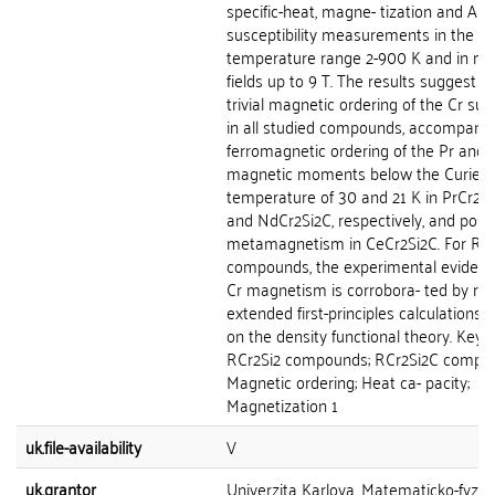
specific-heat, magne- tization and AC-
susceptibility measurements in the
temperature range 2-900 K and in ma
fields up to 9 T. The results suggest n
trivial magnetic ordering of the Cr sub
in all studied compounds, accompanie
ferromagnetic ordering of the Pr and
magnetic moments below the Curie
temperature of 30 and 21 K in PrCr2S
and NdCr2Si2C, respectively, and poss
metamagnetism in CeCr2Si2C. For RC
compounds, the experimental evidenc
Cr magnetism is corrobora- ted by res
extended first-principles calculations 
on the density functional theory. Keyw
RCr2Si2 compounds; RCr2Si2C compo
Magnetic ordering; Heat ca- pacity;
Magnetization 1
uk.file-availability
V
uk.grantor
Univerzita Karlova, Matematicko-fyziká