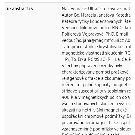
uk.abstract.cs
Název práce: Ultračisté kovové materi
Autor: Bc. Marcela Janatová Katedra:
Katedra fyziky kondenzovaných látek
Vedoucí diplomové práce: RNDr. Jana
Poltierová Vejpravová, Ph.D. E-mail
vedoucího: jana@mag.mff.cuni.cz Abst
Tato práce studuje krystalovou strukt
magnetické vlastnosti sloučenin RCr2S
= Pr, Tb, Er) a RCr2Si2C (R = La, Ce, Pr,
Všechny připravené vzorky byly
charakterizovány pomocí práškové
rentgenové difrakce a zkoumány pom
měření te- pelné kapacity, magnetiza
střídavé susceptibility v teplotním roz
900 K a v magnetických polích do 9 T.
všech studovaných sloučenin výsledk
ukazují na netri- viální magnetické
uspořádání chromové podmřížky. Dále
pozorováno feromagne- tické uspořád
vzácnozeminné podmřížky ve sloučen
PrCr2Si2C a NdCr2Si2C, a také