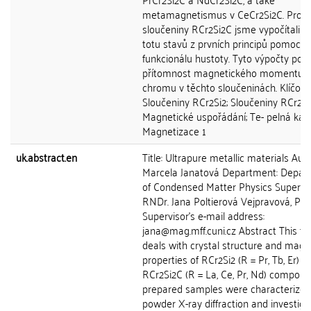
metamagnetismus v CeCr2Si2C. Pro
sloučeniny RCr2Si2C jsme vypočítali h
totu stavů z prvních principů pomocí t
funkcionálu hustoty. Tyto výpočty po- t
přítomnost magnetického momentu
chromu v těchto sloučeninách. Klíčová
Sloučeniny RCr2Si2; Sloučeniny RCr2Si
Magnetické uspořádání; Te- pelná kapa
Magnetizace 1
uk.abstract.en
Title: Ultrapure metallic materials Auth
Marcela Janatová Department: Depar
of Condensed Matter Physics Supervis
RNDr. Jana Poltierová Vejpravová, Ph.
Supervisor's e-mail address:
jana@mag.mff.cuni.cz Abstract This th
deals with crystal structure and magn
properties of RCr2Si2 (R = Pr, Tb, Er) a
RCr2Si2C (R = La, Ce, Pr, Nd) compound
prepared samples were characterized
powder X-ray diffraction and investig