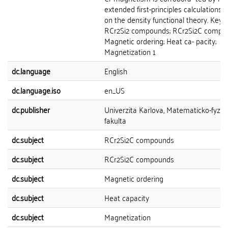
extended first-principles calculations 
on the density functional theory. Keyw
RCr2Si2 compounds; RCr2Si2C compo
Magnetic ordering; Heat ca- pacity;
Magnetization 1
dc.language
English
dc.language.iso
en_US
dc.publisher
Univerzita Karlova, Matematicko-fyziká
fakulta
dc.subject
RCr2Si2C compounds
dc.subject
RCr2Si2C compounds
dc.subject
Magnetic ordering
dc.subject
Heat capacity
dc.subject
Magnetization