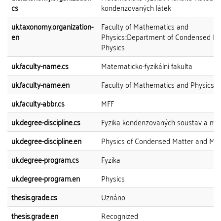
cs
kondenzovaných látek
uk.taxonomy.organization-
Faculty of Mathematics and
en
Physics::Department of Condensed Ma
Physics
uk.faculty-name.cs
Matematicko-fyzikální fakulta
uk.faculty-name.en
Faculty of Mathematics and Physics
uk.faculty-abbr.cs
MFF
uk.degree-discipline.cs
Fyzika kondenzovaných soustav a mat
uk.degree-discipline.en
Physics of Condensed Matter and Mat
uk.degree-program.cs
Fyzika
uk.degree-program.en
Physics
thesis.grade.cs
Uznáno
thesis.grade.en
Recognized