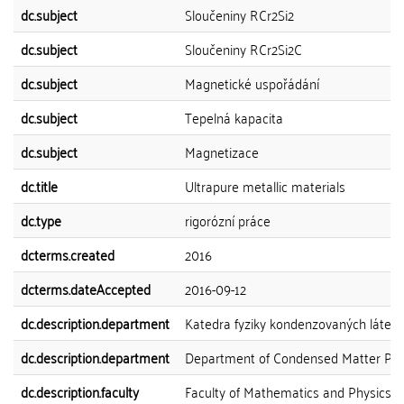
dc.subject
Sloučeniny RCr2Si2
dc.subject
Sloučeniny RCr2Si2C
dc.subject
Magnetické uspořádání
dc.subject
Tepelná kapacita
dc.subject
Magnetizace
dc.title
Ultrapure metallic materials
dc.type
rigorózní práce
dcterms.created
2016
dcterms.dateAccepted
2016-09-12
dc.description.department
Katedra fyziky kondenzovaných látek
dc.description.department
Department of Condensed Matter Phy
dc.description.faculty
Faculty of Mathematics and Physics