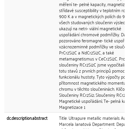
měření te- pelné kapacity, magnetiza
střídavé susceptibility v teplotním roz
900 K a v magnetických polích do 9 T.
všech studovaných sloučenin výsledk
ukazují na netri- viální magnetické
uspořádání chromové podmřížky. Dále
pozorováno feromagne- tické uspořád
vzácnozeminné podmřížky ve sloučen
PrCr2Si2C a NdCr2Si2C, a také
metamagnetismus v CeCr2Si2C. Pro
sloučeniny RCr2Si2C jsme vypočítali h
totu stavů z prvních principů pomocí t
funkcionálu hustoty. Tyto výpočty po- t
přítomnost magnetického momentu
chromu v těchto sloučeninách. Klíčová
Sloučeniny RCr2Si2; Sloučeniny RCr2Si
Magnetické uspořádání; Te- pelná kapa
Magnetizace 1
dc.description.abstract
Title: Ultrapure metallic materials Auth
Marcela Janatová Department: Depar