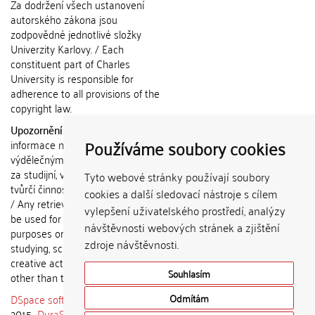
Za dodržení všech ustanovení
autorského zákona jsou
zodpovědné jednotlivé složky
Univerzity Karlovy. / Each
constituent part of Charles
University is responsible for
adherence to all provisions of the
copyright law.
Upozornění / Notice:
Získané
Používáme soubory cookies
informace nemohou být použity k
výdělečným účelům nebo vydávány
za studijní, vědeckou nebo jinou
Tyto webové stránky používají soubory
tvůrčí činnost jiné osoby než autora.
cookies a další sledovací nástroje s cílem
/ Any retrieved information shall not
vylepšení uživatelského prostředí, analýzy
be used for any commercial
návštěvnosti webových stránek a zjištění
purposes or claimed as results of
zdroje návštěvnosti.
studying, scientific or any other
creative activities of any person
Souhlasím
other than the author.
DSpace software
copyright © 2002-
Odmítám
2015
DuraSpace