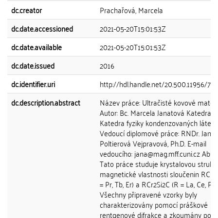
dc.creator
Prachařová, Marcela
dc.date.accessioned
2021-05-20T15:01:53Z
dc.date.available
2021-05-20T15:01:53Z
dc.date.issued
2016
dc.identifier.uri
http://hdl.handle.net/20.500.11956/75
dc.description.abstract
Název práce: Ultračisté kovové materi
Autor: Bc. Marcela Janatová Katedra:
Katedra fyziky kondenzovaných látek
Vedoucí diplomové práce: RNDr. Jana
Poltierová Vejpravová, Ph.D. E-mail
vedoucího: jana@mag.mff.cuni.cz Abst
Tato práce studuje krystalovou strukt
magnetické vlastnosti sloučenin RCr2S
= Pr, Tb, Er) a RCr2Si2C (R = La, Ce, Pr,
Všechny připravené vzorky byly
charakterizovány pomocí práškové
rentgenové difrakce a zkoumány pom