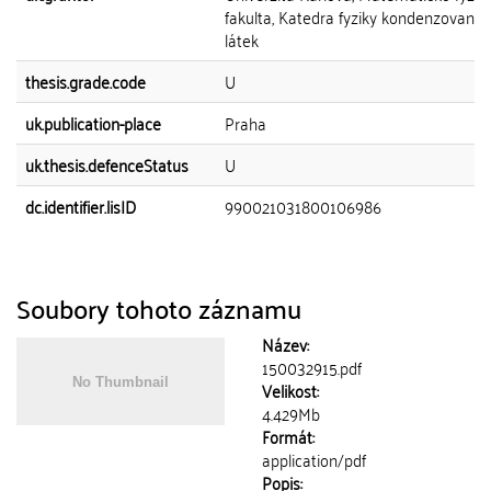
fakulta, Katedra fyziky kondenzovaný
látek
thesis.grade.code
U
uk.publication-place
Praha
uk.thesis.defenceStatus
U
dc.identifier.lisID
990021031800106986
Soubory tohoto záznamu
Název:
150032915.pdf
Velikost:
4.429Mb
Formát:
application/pdf
Popis: