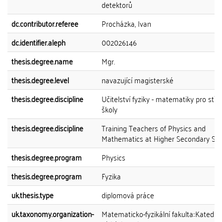
detektorů
dc.contributor.referee
Procházka, Ivan
dc.identifier.aleph
002026146
thesis.degree.name
Mgr.
thesis.degree.level
navazující magisterské
thesis.degree.discipline
Učitelství fyziky - matematiky pro stře
školy
thesis.degree.discipline
Training Teachers of Physics and
Mathematics at Higher Secondary Sc
thesis.degree.program
Physics
thesis.degree.program
Fyzika
uk.thesis.type
diplomová práce
uk.taxonomy.organization-
Matematicko-fyzikální fakulta::Katedra 