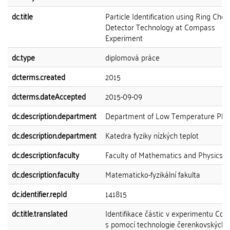
dc.title
Particle Identification using Ring Che
Detector Technology at Compass
Experiment
dc.type
diplomová práce
dcterms.created
2015
dcterms.dateAccepted
2015-09-09
dc.description.department
Department of Low Temperature Phy
dc.description.department
Katedra fyziky nízkých teplot
dc.description.faculty
Faculty of Mathematics and Physics
dc.description.faculty
Matematicko-fyzikální fakulta
dc.identifier.repId
141815
dc.title.translated
Identifikace částic v experimentu Co
s pomocí technologie čerenkovských