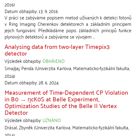
2016
)
Datum obhajoby:
13. 9. 2016
V práci se zabýváme popisem metod užívaných k detekci fotonů
v Ring Imaging Cherenkov detektorech a základním principem
jejich fungování. Předkládáme popis základních principů funkce
plynových detektorů a zabýváme se vývojem ...
Analysing data from two-layer Timepix3
detector
Výsledek obhajoby:
OBHÁJENO
Smajljaj, Penda
(
Univerzita Karlova, Matematicko-fyzikální fakulta
,
2024
)
Datum obhajoby:
28. 6. 2024
Measurement of Time-Dependent CP Violation
in B0 → ŋcK0S at Belle Experiment,
Optimization Studies of the Belle II Vertex
Detector
Výsledek obhajoby:
UZNÁNO
Drásal, Zbyněk
(
Univerzita Karlova, Matematicko-fyzikální fakulta
,
2014
)