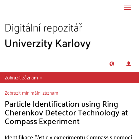
Přeskočit na obsah
Přepn
navig
Zobrazit záznam
Zobrazit minimální záznam
Particle Identification using Ring
Cherenkov Detector Technology at
Compass Experiment
Identifikace částic v experimentu Compass s pomocí