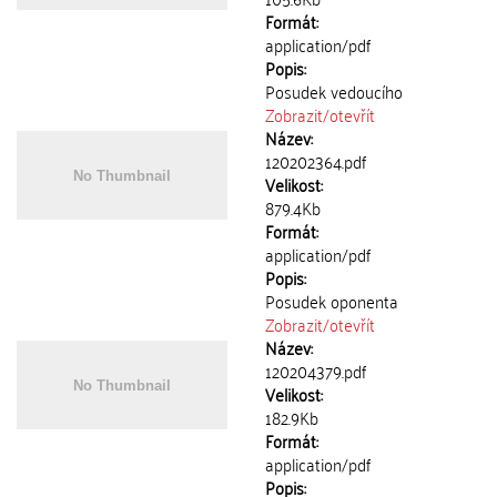
Formát:
application/pdf
Popis:
Posudek vedoucího
Zobrazit/
otevřít
Název:
120202364.pdf
Velikost:
879.4Kb
Formát:
application/pdf
Popis:
Posudek oponenta
Zobrazit/
otevřít
Název:
120204379.pdf
Velikost:
182.9Kb
Formát:
application/pdf
Popis: