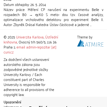
Datum obhajoby:
26. 5. 2014
Název práce: Měření CP narušení na experimentu Belle v
rozpadech B0 → ηcK0 S meto- dou tzv. časové analýzy,
optimalizace vrcholového detektoru pro experiment Belle II.
Autor: Zbyněk Drásal Katedra: Ústav částicové a jaderné ...
© 2025
Univerzita Karlova
,
Ústřední
Theme by
knihovna
, Ovocný trh 560/5, 116 36
Praha 1;
email: admin-repozitar [at]
cuni.cz
Za dodržení všech ustanovení
autorského zákona jsou
zodpovědné jednotlivé složky
Univerzity Karlovy. / Each
constituent part of Charles
University is responsible for
adherence to all provisions of the
copyright law.
Upozornění / Notice:
Získané
informace nemohou být použity k