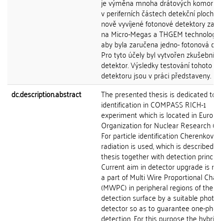
je výměna mnoha drátových komor 
v periferních částech detekční plochy 
nově vyvíjené fotonové detektory zal
na Micro-Megas a THGEM technologii 
aby byla zaručena jedno- fotonová de
Pro tyto účely byl vytvořen zkušební
detektor. Výsledky testování tohoto
detektoru jsou v práci představeny.
dc.description.abstract
The presented thesis is dedicated to p
identification in COMPASS RICH-1
experiment which is located in Europ
Organization for Nuclear Research (C
For particle identification Cherenkov
radiation is used, which is described i
thesis together with detection principl
Current aim in detector upgrade is re
a part of Multi Wire Proportional Cha
(MWPC) in peripheral regions of the
detection surface by a suitable photo
detector so as to guarantee one-phot
detection. For this purpose the hybrid