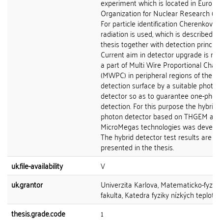
experiment which is located in Europ
Organization for Nuclear Research (C
For particle identification Cherenkov
radiation is used, which is described i
thesis together with detection principl
Current aim in detector upgrade is re
a part of Multi Wire Proportional Cha
(MWPC) in peripheral regions of the
detection surface by a suitable photo
detector so as to guarantee one-phot
detection. For this purpose the hybrid
photon detector based on THGEM an
MicroMegas technologies was develo
The hybrid detector test results are
presented in the thesis.
uk.file-availability
V
uk.grantor
Univerzita Karlova, Matematicko-fyziká
fakulta, Katedra fyziky nízkých teplot
thesis.grade.code
1