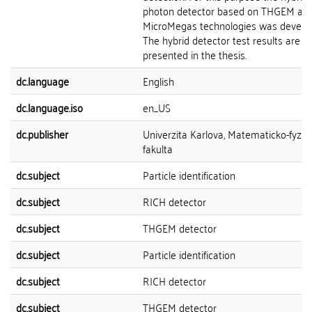
photon detector based on THGEM an
MicroMegas technologies was develo
The hybrid detector test results are
presented in the thesis.
dc.language
English
dc.language.iso
en_US
dc.publisher
Univerzita Karlova, Matematicko-fyziká
fakulta
dc.subject
Particle identification
dc.subject
RICH detector
dc.subject
THGEM detector
dc.subject
Particle identification
dc.subject
RICH detector
dc.subject
THGEM detector