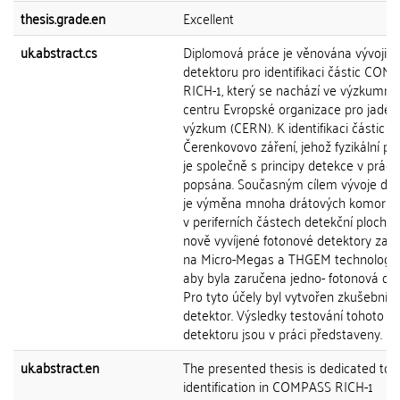
thesis.grade.en
Excellent
uk.abstract.cs
Diplomová práce je věnována vývoji
detektoru pro identifikaci částic COM
RICH-1, který se nachází ve výzkumn
centru Evropské organizace pro jader
výzkum (CERN). K identifikaci částic je
Čerenkovovo záření, jehož fyzikální po
je společně s principy detekce v práci
popsána. Současným cílem vývoje det
je výměna mnoha drátových komor 
v periferních částech detekční plochy 
nově vyvíjené fotonové detektory zal
na Micro-Megas a THGEM technologii 
aby byla zaručena jedno- fotonová de
Pro tyto účely byl vytvořen zkušební
detektor. Výsledky testování tohoto
detektoru jsou v práci představeny.
uk.abstract.en
The presented thesis is dedicated to p
identification in COMPASS RICH-1