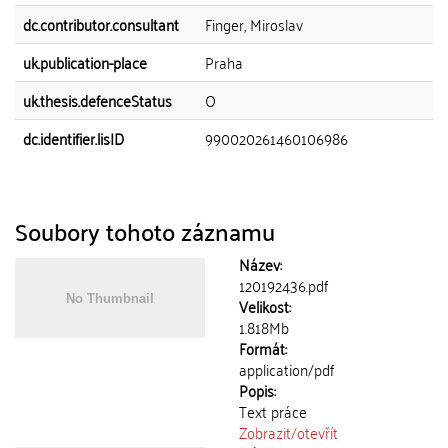
dc.contributor.consultant
Finger, Miroslav
uk.publication-place
Praha
uk.thesis.defenceStatus
O
dc.identifier.lisID
990020261460106986
Soubory tohoto záznamu
Název:
120192436.pdf
Velikost:
1.818Mb
Formát:
application/pdf
Popis:
Text práce
Zobrazit/
otevřít