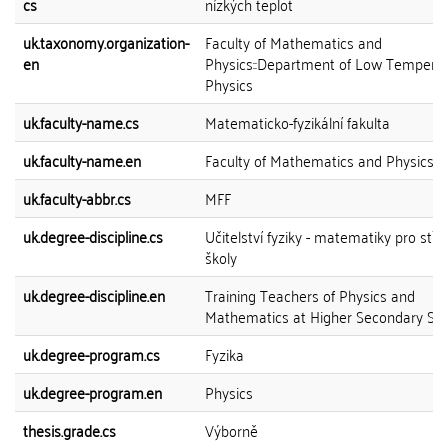
cs
nízkých teplot
uk.taxonomy.organization-
Faculty of Mathematics and
en
Physics::Department of Low Tempera
Physics
uk.faculty-name.cs
Matematicko-fyzikální fakulta
uk.faculty-name.en
Faculty of Mathematics and Physics
uk.faculty-abbr.cs
MFF
uk.degree-discipline.cs
Učitelství fyziky - matematiky pro stře
školy
uk.degree-discipline.en
Training Teachers of Physics and
Mathematics at Higher Secondary Sc
uk.degree-program.cs
Fyzika
uk.degree-program.en
Physics
thesis.grade.cs
Výborně