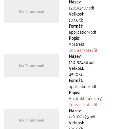
Název:
120192437.pdf
Velikost:
104.6Kb
Formát:
application/pdf
Popis:
Abstrakt
Zobrazit/
otevřít
Název:
120192438.pdf
Velikost:
45.10Kb
Formát:
application/pdf
Popis:
Abstrakt (anglicky)
Zobrazit/
otevřít
Název:
120200795.pdf
Velikost:
105.6Kb