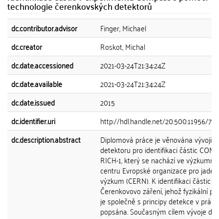
technologie čerenkovských detektorů
dc.contributor.advisor
Finger, Michael
dc.creator
Roskot, Michal
dc.date.accessioned
2021-03-24T21:34:24Z
dc.date.available
2021-03-24T21:34:24Z
dc.date.issued
2015
dc.identifier.uri
http://hdl.handle.net/20.500.11956/75
dc.description.abstract
Diplomová práce je věnována vývoji
detektoru pro identifikaci částic COM
RICH-1, který se nachází ve výzkumn
centru Evropské organizace pro jader
výzkum (CERN). K identifikaci částic je
Čerenkovovo záření, jehož fyzikální po
je společně s principy detekce v práci
popsána. Současným cílem vývoje det