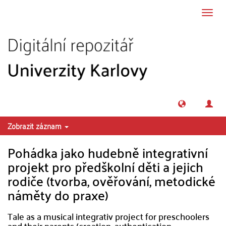
Přeskočit na obsah
Přepn
navig
Zobrazit záznam
Pohádka jako hudebně integrativní
projekt pro předškolní děti a jejich
rodiče (tvorba, ověřování, metodické
náměty do praxe)
Tale as a musical integrativ project for preschoolers
and their parents (creation, authentication,