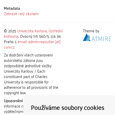
Metadata
Zobrazit celý záznam
© 2025
Univerzita Karlova
,
Ústřední
Theme by
knihovna
, Ovocný trh 560/5, 116 36
Praha 1;
email: admin-repozitar [at]
cuni.cz
Za dodržení všech ustanovení
autorského zákona jsou
zodpovědné jednotlivé složky
Univerzity Karlovy. / Each
constituent part of Charles
University is responsible for
adherence to all provisions of the
copyright law.
Upozornění / Notice:
Získané
Používáme soubory cookies
informace nemohou být použity k
výdělečným účelům nebo vydávány