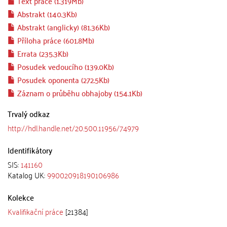
Text práce (1.319Mb)
Abstrakt (140.3Kb)
Abstrakt (anglicky) (81.36Kb)
Příloha práce (601.8Mb)
Errata (235.3Kb)
Posudek vedoucího (139.0Kb)
Posudek oponenta (272.5Kb)
Záznam o průběhu obhajoby (154.1Kb)
Trvalý odkaz
http://hdl.handle.net/20.500.11956/74979
Identifikátory
SIS:
141160
Katalog UK:
990020918190106986
Kolekce
Kvalifikační práce
[21384]