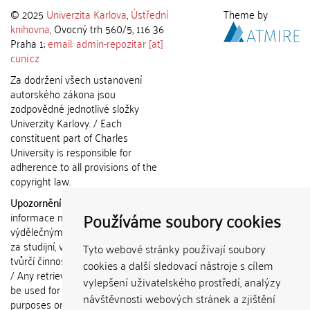
© 2025
Univerzita Karlova
,
Ústřední
Theme by
knihovna
, Ovocný trh 560/5, 116 36
Praha 1;
email: admin-repozitar [at]
cuni.cz
Za dodržení všech ustanovení
autorského zákona jsou
zodpovědné jednotlivé složky
Univerzity Karlovy. / Each
constituent part of Charles
University is responsible for
adherence to all provisions of the
copyright law.
Upozornění / Notice:
Získané
Používáme soubory cookies
informace nemohou být použity k
výdělečným účelům nebo vydávány
za studijní, vědeckou nebo jinou
Tyto webové stránky používají soubory
tvůrčí činnost jiné osoby než autora.
cookies a další sledovací nástroje s cílem
/ Any retrieved information shall not
vylepšení uživatelského prostředí, analýzy
be used for any commercial
návštěvnosti webových stránek a zjištění
purposes or claimed as results of