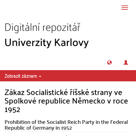
Přeskočit na obsah
Přepn
navig
Zobrazit záznam
Zákaz Socialistické říšské strany ve
Spolkové republice Německo v roce
1952
Prohibition of the Socialist Reich Party in the Federal
Republic of Germany in 1952