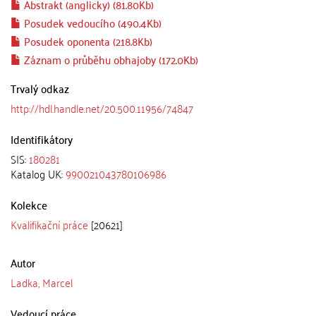
Abstrakt (anglicky) (81.80Kb)
Posudek vedoucího (490.4Kb)
Posudek oponenta (218.8Kb)
Záznam o průběhu obhajoby (172.0Kb)
Trvalý odkaz
http://hdl.handle.net/20.500.11956/74847
Identifikátory
SIS:
180281
Katalog UK:
990021043780106986
Kolekce
Kvalifikační práce
[20621]
Autor
Ladka, Marcel
Vedoucí práce