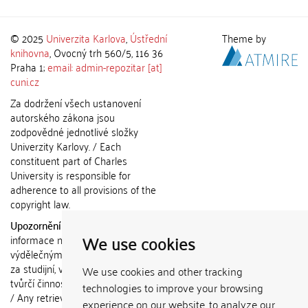
© 2025
Univerzita Karlova
,
Ústřední
Theme by
knihovna
, Ovocný trh 560/5, 116 36
Praha 1;
email: admin-repozitar [at]
cuni.cz
Za dodržení všech ustanovení
autorského zákona jsou
zodpovědné jednotlivé složky
Univerzity Karlovy. / Each
constituent part of Charles
University is responsible for
adherence to all provisions of the
copyright law.
Upozornění / Notice:
Získané
We use cookies
informace nemohou být použity k
výdělečným účelům nebo vydávány
za studijní, vědeckou nebo jinou
We use cookies and other tracking
tvůrčí činnost jiné osoby než autora.
technologies to improve your browsing
/ Any retrieved information shall not
experience on our website, to analyze our