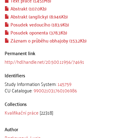
Text práce (1.451Mb)
Abstrakt (107.0Kb)
Abstrakt (anglicky) (8.946Kb)
Posudek vedoucího (183.9Kb)
Posudek oponenta (378.3Kb)
Záznam o průběhu obhajoby (153.2Kb)
Permanent link
http://hdl.handle.net/20.500.11956/74691
Identifiers
Study Information System:
145759
CU Catalogue:
990021031760106986
Collections
Kvalifikační práce
[22318]
Author
Rozkovcová, Lucie