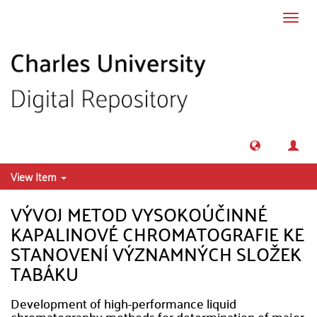
Skip to main content
Toggl
navig
View Item
VÝVOJ METOD VYSOKOÚČINNÉ
KAPALINOVÉ CHROMATOGRAFIE KE
STANOVENÍ VÝZNAMNÝCH SLOŽEK
TABÁKU
Development of high-performance liquid
chromatography methods for determination of major