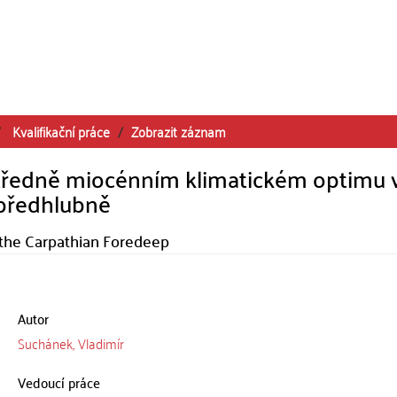
Kvalifikační práce
Zobrazit záznam
tředně miocénním klimatickém optimu 
 předhlubně
 the Carpathian Foredeep
Autor
Suchánek, Vladimír
Vedoucí práce