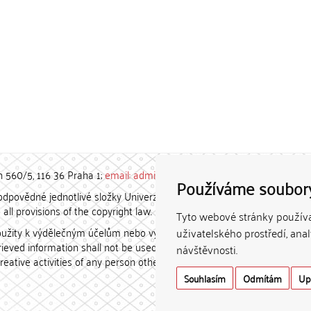
h 560/5, 116 36 Praha 1;
email: admin-repozitar [at] cuni.cz
Používáme soubor
povědné jednotlivé složky Univerzity Karlovy. / Each constituent
all provisions of the copyright law.
Tyto webové stránky používaj
užity k výdělečným účelům nebo vydávány za studijní, vědeckou
uživatelského prostředí, ana
etrieved information shall not be used for any commercial purposes
návštěvnosti.
creative activities of any person other than the author.
Souhlasím
Odmítám
Up