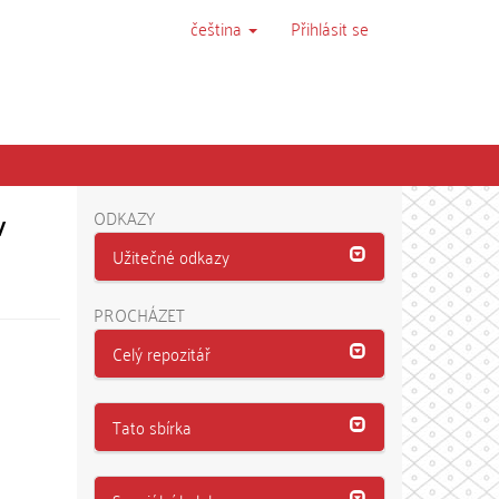
čeština
Přihlásit se
v
ODKAZY
Užitečné odkazy
PROCHÁZET
Celý repozitář
Tato sbírka