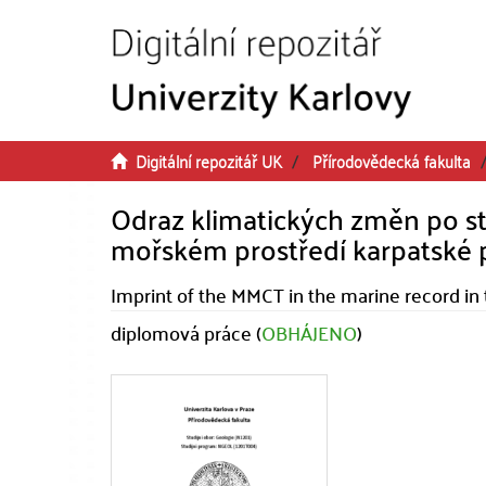
Přeskočit na obsah
Digitální repozitář UK
Přírodovědecká fakulta
Odraz klimatických změn po s
mořském prostředí karpatské
Imprint of the MMCT in the marine record in
diplomová práce (
OBHÁJENO
)