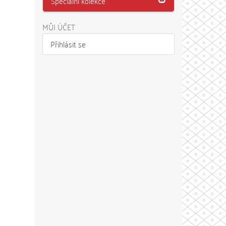
Speciální kolekce
MŮJ ÚČET
Přihlásit se