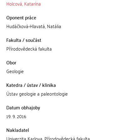
Holcová, Katarína
Oponent práce
Hudáčková-Hlavatá, Natália
Fakulta / součást
Přírodovědecká fakulta
Obor
Geologie
Katedra / ústav / klinika
Ústav geologie a paleontologie
Datum obhajoby
19. 9. 2016
Nakladatel
Univerzita Karlova, Přírodovědecká fakulta