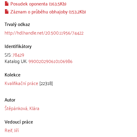
Posudek oponenta (163.5Kb)
Záznam o průběhu obhajoby (153.2Kb)
Trvalý odkaz
http://hdl.handle.net/20.500.11956/74422
Identifikátory
SIS:
78429
Katalog UK:
990020290610106986
Kolekce
Kvalifikační práce
[22318]
Autor
Štěpánková, Klára
Vedoucí práce
Reif, Jiří