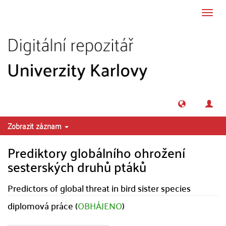
Přeskočit na obsah
Přepn
navig
Zobrazit záznam
Prediktory globálního ohrožení
sesterských druhů ptáků
Predictors of global threat in bird sister species
diplomová práce (
OBHÁJENO
)