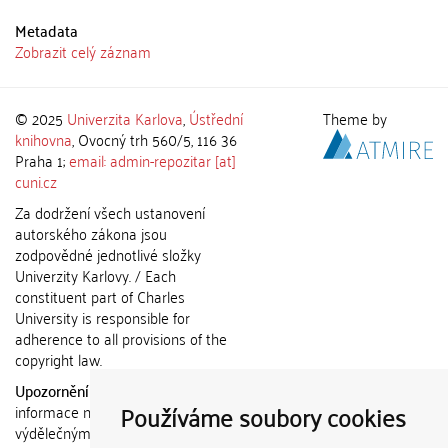
Metadata
Zobrazit celý záznam
© 2025
Univerzita Karlova
,
Ústřední
Theme by
knihovna
, Ovocný trh 560/5, 116 36
Praha 1;
email: admin-repozitar [at]
cuni.cz
Za dodržení všech ustanovení
autorského zákona jsou
zodpovědné jednotlivé složky
Univerzity Karlovy. / Each
constituent part of Charles
University is responsible for
adherence to all provisions of the
copyright law.
Upozornění / Notice:
Získané
Používáme soubory cookies
informace nemohou být použity k
výdělečným účelům nebo vydávány