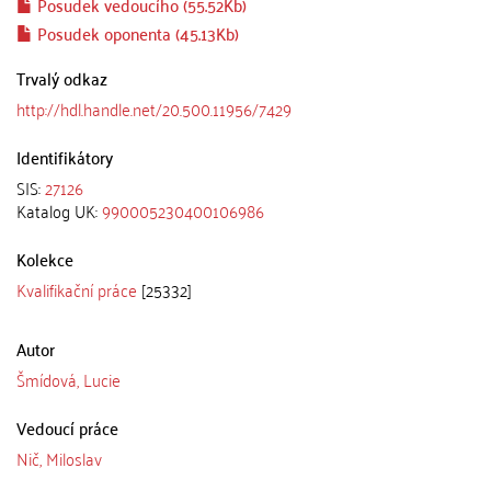
Posudek vedoucího (55.52Kb)
Posudek oponenta (45.13Kb)
Trvalý odkaz
http://hdl.handle.net/20.500.11956/7429
Identifikátory
SIS:
27126
Katalog UK:
990005230400106986
Kolekce
Kvalifikační práce
[25332]
Autor
Šmídová, Lucie
Vedoucí práce
Nič, Miloslav