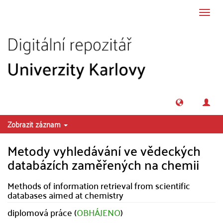
Přeskočit na obsah
Přepn
navig
Zobrazit záznam
Metody vyhledávání ve vědeckých
databázích zaměřených na chemii
Methods of information retrieval from scientific
databases aimed at chemistry
diplomová práce (
OBHÁJENO
)