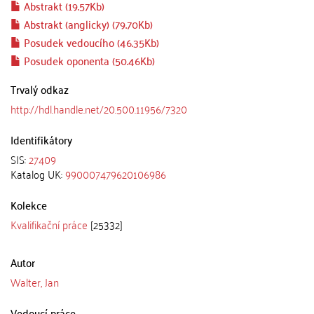
Abstrakt (19.57Kb)
Abstrakt (anglicky) (79.70Kb)
Posudek vedoucího (46.35Kb)
Posudek oponenta (50.46Kb)
Trvalý odkaz
http://hdl.handle.net/20.500.11956/7320
Identifikátory
SIS:
27409
Katalog UK:
990007479620106986
Kolekce
Kvalifikační práce
[25332]
Autor
Walter, Jan
Vedoucí práce