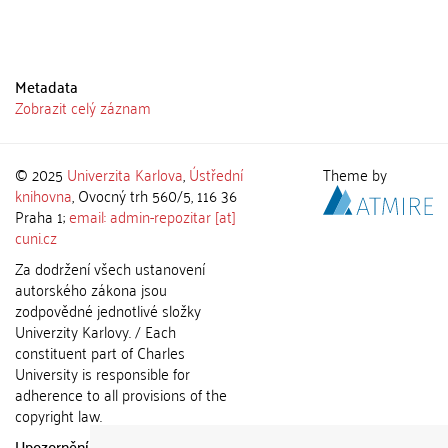
Metadata
Zobrazit celý záznam
© 2025
Univerzita Karlova
,
Ústřední
Theme by
knihovna
, Ovocný trh 560/5, 116 36
Praha 1;
email: admin-repozitar [at]
cuni.cz
Za dodržení všech ustanovení
autorského zákona jsou
zodpovědné jednotlivé složky
Univerzity Karlovy. / Each
constituent part of Charles
University is responsible for
adherence to all provisions of the
copyright law.
Upozornění / Notice:
Získané