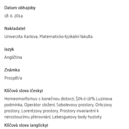
Datum obhajoby
18. 6. 2014
Nakladatel
Univerzita Karlova, Matematicko-fyzikální fakulta
Jazyk
Angličtina
Známka
Prospěl/a
Klíčová slova (česky)
Homeomorfismus s konečnou distorzí, $(N^{−1})% Luzinova
podmínka, Operátor složení, Sobolevovy prostory, Orliczovy
prostory, Lorentzovy prostory, Prostory invariantní k
nerostoucímu přerovnání, Lebesgueovy body hustoty
Klíčová slova (anglicky)