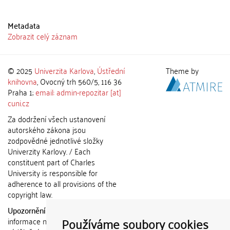
Metadata
Zobrazit celý záznam
© 2025
Univerzita Karlova
,
Ústřední
Theme by
knihovna
, Ovocný trh 560/5, 116 36
Praha 1;
email: admin-repozitar [at]
cuni.cz
Za dodržení všech ustanovení
autorského zákona jsou
zodpovědné jednotlivé složky
Univerzity Karlovy. / Each
constituent part of Charles
University is responsible for
adherence to all provisions of the
copyright law.
Upozornění / Notice:
Získané
Používáme soubory cookies
informace nemohou být použity k