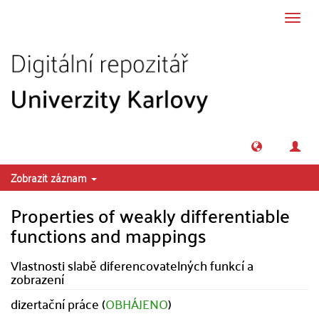
Přeskočit na obsah
Přepn
navig
Zobrazit záznam
Properties of weakly differentiable
functions and mappings
Vlastnosti slabě diferencovatelných funkcí a
zobrazení
dizertační práce (
OBHÁJENO
)