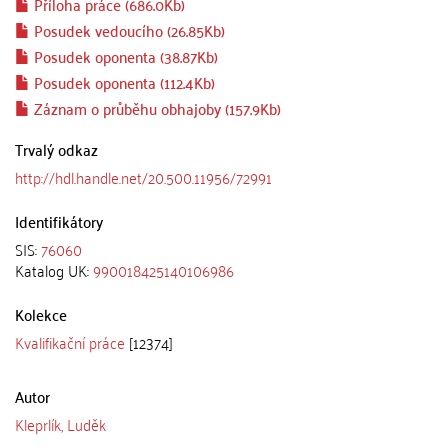
Příloha práce (686.0Kb)
Posudek vedoucího (26.85Kb)
Posudek oponenta (38.87Kb)
Posudek oponenta (112.4Kb)
Záznam o průběhu obhajoby (157.9Kb)
Trvalý odkaz
http://hdl.handle.net/20.500.11956/72991
Identifikátory
SIS:
76060
Katalog UK:
990018425140106986
Kolekce
Kvalifikační práce
[12374]
Autor
Kleprlík, Luděk