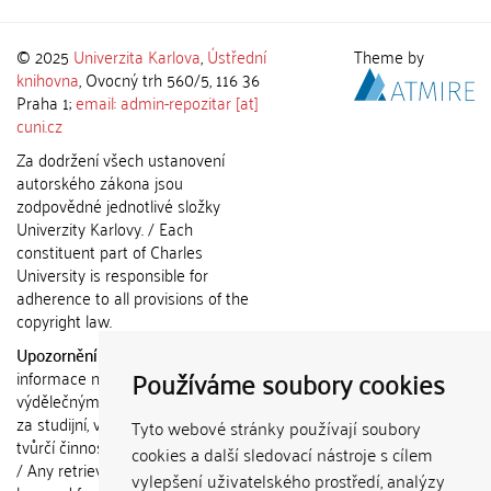
© 2025
Univerzita Karlova
,
Ústřední
Theme by
knihovna
, Ovocný trh 560/5, 116 36
Praha 1;
email: admin-repozitar [at]
cuni.cz
Za dodržení všech ustanovení
autorského zákona jsou
zodpovědné jednotlivé složky
Univerzity Karlovy. / Each
constituent part of Charles
University is responsible for
adherence to all provisions of the
copyright law.
Upozornění / Notice:
Získané
Používáme soubory cookies
informace nemohou být použity k
výdělečným účelům nebo vydávány
za studijní, vědeckou nebo jinou
Tyto webové stránky používají soubory
tvůrčí činnost jiné osoby než autora.
cookies a další sledovací nástroje s cílem
/ Any retrieved information shall not
vylepšení uživatelského prostředí, analýzy