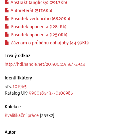
Abstrakt (anglicky) (291.3Kb)
Autoreferát (517.6Kb)
Posudek vedoucího (68.20Kb)
Posudek oponenta (128.1Kb)
Posudek oponenta (125.0Kb)
Záznam o průběhu obhajoby (44.99Kb)
Trvalý odkaz
http://hdl.handle.net/20.500.11956/72944
Identifikátory
SIS:
101965
Katalog UK:
990018543770106986
Kolekce
Kvalifikační práce
[25332]
Autor