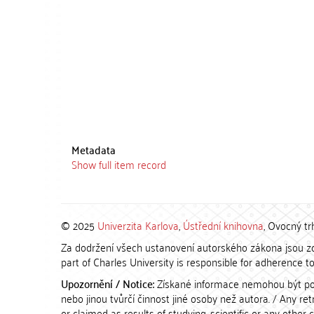
Metadata
Show full item record
© 2025
Univerzita Karlova
,
Ústřední knihovna
, Ovocný tr
Za dodržení všech ustanovení autorského zákona jsou zod
part of Charles University is responsible for adherence to 
Upozornění / Notice:
Získané informace nemohou být po
nebo jinou tvůrčí činnost jiné osoby než autora. / Any r
or claimed as results of studying, scientific or any other 