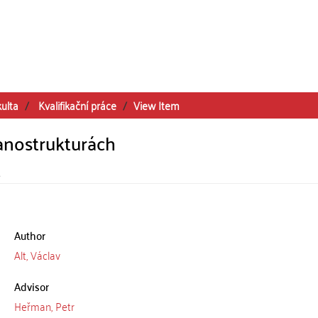
kulta
Kvalifikační práce
View Item
anostrukturách
s
Author
Alt, Václav
Advisor
Heřman, Petr