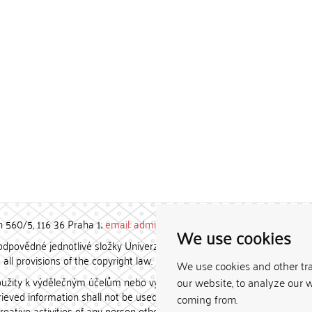
h 560/5, 116 36 Praha 1;
email: admin-repozitar [at] cuni.cz
We use cookies
povědné jednotlivé složky Univerzity Karlovy. / Each constituent
all provisions of the copyright law.
We use cookies and other tr
užity k výdělečným účelům nebo vydávány za studijní, vědeckou
our website, to analyze our w
etrieved information shall not be used for any commercial purposes
coming from.
creative activities of any person other than the author.