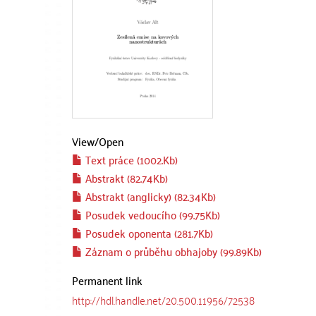
View/
Open
Text práce (1002.Kb)
Abstrakt (82.74Kb)
Abstrakt (anglicky) (82.34Kb)
Posudek vedoucího (99.75Kb)
Posudek oponenta (281.7Kb)
Záznam o průběhu obhajoby (99.89Kb)
Permanent link
http://hdl.handle.net/20.500.11956/72538