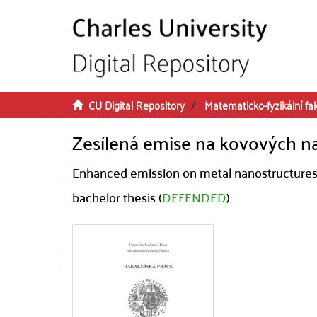
Skip to main content
CU Digital Repository
Matematicko-fyzikální fa
Zesílená emise na kovových n
Enhanced emission on metal nanostructure
bachelor thesis (
DEFENDED
)