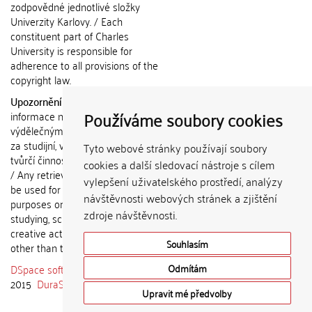
zodpovědné jednotlivé složky
Univerzity Karlovy. / Each
constituent part of Charles
University is responsible for
adherence to all provisions of the
copyright law.
Upozornění / Notice:
Získané
Používáme soubory cookies
informace nemohou být použity k
výdělečným účelům nebo vydávány
za studijní, vědeckou nebo jinou
Tyto webové stránky používají soubory
tvůrčí činnost jiné osoby než autora.
cookies a další sledovací nástroje s cílem
/ Any retrieved information shall not
vylepšení uživatelského prostředí, analýzy
be used for any commercial
návštěvnosti webových stránek a zjištění
purposes or claimed as results of
zdroje návštěvnosti.
studying, scientific or any other
creative activities of any person
Souhlasím
other than the author.
DSpace software
copyright © 2002-
Odmítám
2015
DuraSpace
Upravit mé předvolby