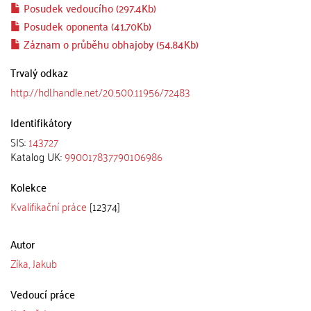
Posudek vedoucího (297.4Kb)
Posudek oponenta (41.70Kb)
Záznam o průběhu obhajoby (54.84Kb)
Trvalý odkaz
http://hdl.handle.net/20.500.11956/72483
Identifikátory
SIS:
143727
Katalog UK:
990017837790106986
Kolekce
Kvalifikační práce
[12374]
Autor
Zíka, Jakub
Vedoucí práce