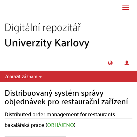
Přeskočit na obsah
Přepn
navig
Zobrazit záznam
Distribuovaný systém správy
objednávek pro restaurační zařízení
Distributed order management for restaurants
bakalářská práce (
OBHÁJENO
)