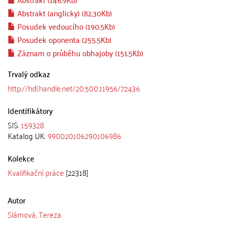
Abstrakt (anglicky) (82.30Kb)
Posudek vedoucího (190.5Kb)
Posudek oponenta (255.5Kb)
Záznam o průběhu obhajoby (151.5Kb)
Trvalý odkaz
http://hdl.handle.net/20.500.11956/72436
Identifikátory
SIS:
159328
Katalog UK:
990020106290106986
Kolekce
Kvalifikační práce
[22318]
Autor
Slámová, Tereza