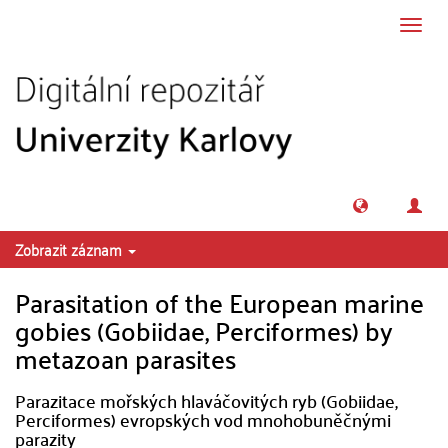
Přeskočit na obsah
Přepn
navig
Zobrazit záznam
Parasitation of the European marine
gobies (Gobiidae, Perciformes) by
metazoan parasites
Parazitace mořských hlaváčovitých ryb (Gobiidae,
Perciformes) evropských vod mnohobuněčnými
parazity