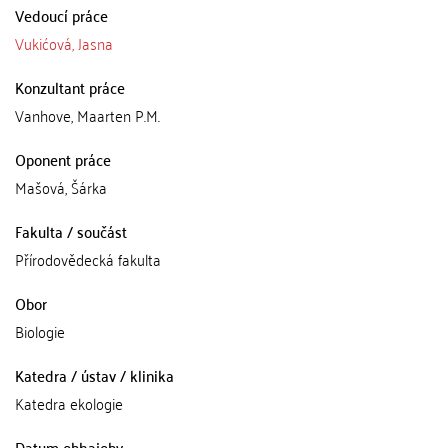
Vedoucí práce
Vukićová, Jasna
Konzultant práce
Vanhove, Maarten P.M.
Oponent práce
Mašová, Šárka
Fakulta / součást
Přírodovědecká fakulta
Obor
Biologie
Katedra / ústav / klinika
Katedra ekologie
Datum obhajoby