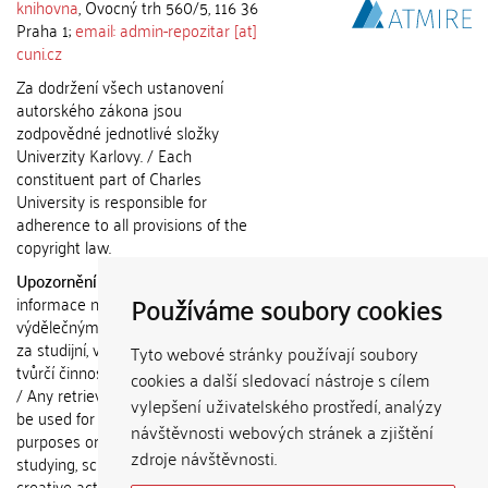
knihovna
, Ovocný trh 560/5, 116 36
Praha 1;
email: admin-repozitar [at]
cuni.cz
Za dodržení všech ustanovení
autorského zákona jsou
zodpovědné jednotlivé složky
Univerzity Karlovy. / Each
constituent part of Charles
University is responsible for
adherence to all provisions of the
copyright law.
Upozornění / Notice:
Získané
Používáme soubory cookies
informace nemohou být použity k
výdělečným účelům nebo vydávány
za studijní, vědeckou nebo jinou
Tyto webové stránky používají soubory
tvůrčí činnost jiné osoby než autora.
cookies a další sledovací nástroje s cílem
/ Any retrieved information shall not
vylepšení uživatelského prostředí, analýzy
be used for any commercial
návštěvnosti webových stránek a zjištění
purposes or claimed as results of
zdroje návštěvnosti.
studying, scientific or any other
creative activities of any person