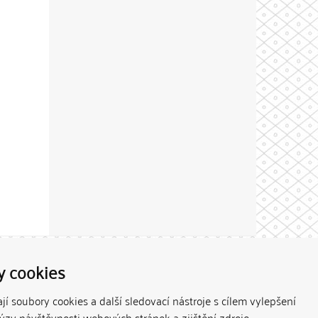
Theme by
y cookies
í soubory cookies a další sledovací nástroje s cílem vylepšení
lýzy návštěvnosti webových stránek a zjištění zdroje