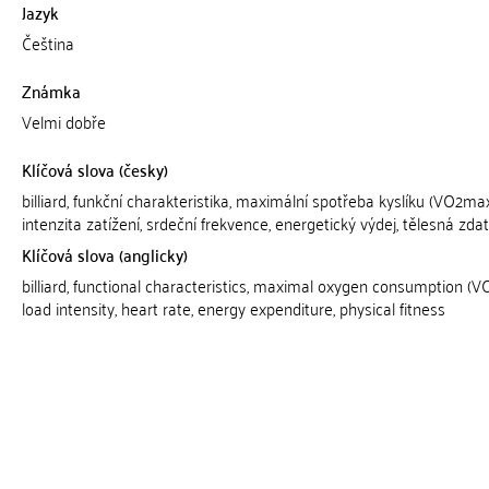
Jazyk
Čeština
Známka
Velmi dobře
Klíčová slova (česky)
billiard, funkční charakteristika, maximální spotřeba kyslíku (VO2max
intenzita zatížení, srdeční frekvence, energetický výdej, tělesná zda
Klíčová slova (anglicky)
billiard, functional characteristics, maximal oxygen consumption (V
load intensity, heart rate, energy expenditure, physical fitness