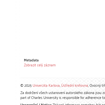
Metadata
Zobrazit celý záznam
© 2025
Univerzita Karlova
,
Ústřední knihovna
, Ovocný tr
Za dodržení všech ustanovení autorského zákona jsou zod
part of Charles University is responsible for adherence to 
Upozornění / Notice:
Získané informace nemohou být po