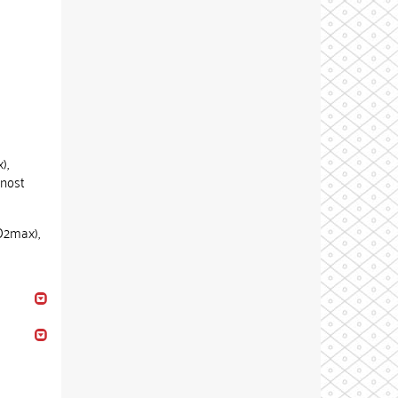
),
tnost
O2max),