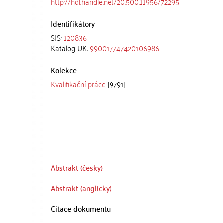
http://hdl.handle.net/20.500.11956/72295
Identifikátory
SIS:
120836
Katalog UK:
990017747420106986
Kolekce
Kvalifikační práce
[9791]
Abstrakt (česky)
Abstrakt (anglicky)
Citace dokumentu