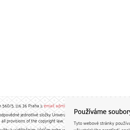
h 560/5, 116 36 Praha 1;
email: admin-repozitar [at] cuni.cz
Používáme soubor
povědné jednotlivé složky Univerzity Karlovy. / Each constituent
all provisions of the copyright law.
Tyto webové stránky používaj
užity k výdělečným účelům nebo vydávány za studijní, vědeckou
uživatelského prostředí, ana