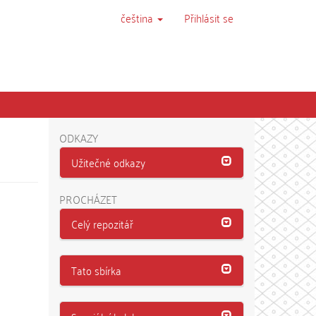
čeština
Přihlásit se
ODKAZY
Užitečné odkazy
PROCHÁZET
Celý repozitář
Tato sbírka