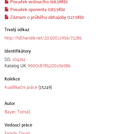
Posudek vedoucího (68.38Kb)
Posudek oponenta (183.5Kb)
Záznam o průběhu obhajoby (127.5Kb)
Trvalý odkaz
http://hdl.handle.net/20.500.11956/72286
Identifikátory
SIS:
104261
Katalog UK:
990018785200106986
Kolekce
Kvalifikační práce
[15249]
Autor
Bayer, Tomáš
Vedoucí práce
Falada, David