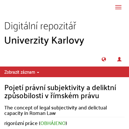
Přeskočit na obsah
Přepn
navig
Zobrazit záznam
Pojetí právní subjektivity a deliktní
způsobilosti v římském právu
The concept of legal subjectivity and delictual
capacity in Roman Law
rigorózní práce (
OBHÁJENO
)