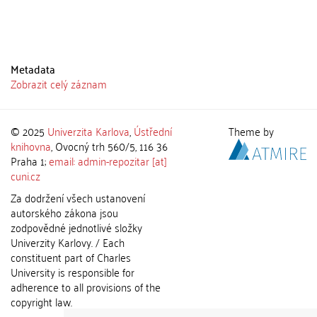
Metadata
Zobrazit celý záznam
© 2025
Univerzita Karlova
,
Ústřední
Theme by
knihovna
, Ovocný trh 560/5, 116 36
Praha 1;
email: admin-repozitar [at]
cuni.cz
Za dodržení všech ustanovení
autorského zákona jsou
zodpovědné jednotlivé složky
Univerzity Karlovy. / Each
constituent part of Charles
University is responsible for
adherence to all provisions of the
copyright law.