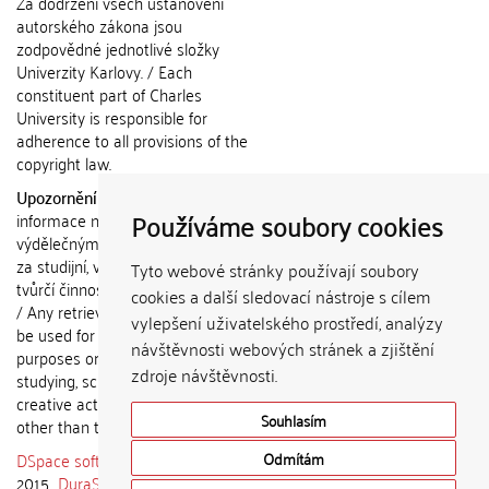
Za dodržení všech ustanovení
autorského zákona jsou
zodpovědné jednotlivé složky
Univerzity Karlovy. / Each
constituent part of Charles
University is responsible for
adherence to all provisions of the
copyright law.
Upozornění / Notice:
Získané
Používáme soubory cookies
informace nemohou být použity k
výdělečným účelům nebo vydávány
za studijní, vědeckou nebo jinou
Tyto webové stránky používají soubory
tvůrčí činnost jiné osoby než autora.
cookies a další sledovací nástroje s cílem
/ Any retrieved information shall not
vylepšení uživatelského prostředí, analýzy
be used for any commercial
návštěvnosti webových stránek a zjištění
purposes or claimed as results of
zdroje návštěvnosti.
studying, scientific or any other
creative activities of any person
Souhlasím
other than the author.
DSpace software
copyright © 2002-
Odmítám
2015
DuraSpace