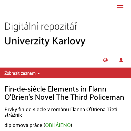
Přeskočit na obsah
Přepn
navig
Zobrazit záznam
Fin-de-siècle Elements in Flann
O'Brien's Novel The Third Policeman
Prvky fin-de-siècle v románu Flanna O'Briena Třetí
strážník
diplomová práce (
OBHÁJENO
)