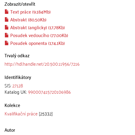
Zobrazit/
otevřít
Text práce (9.184Mb)
Abstrakt (80.50Kb)
Abstrakt (anglicky) (17.78Kb)
Posudek vedoucího (77.00Kb)
Posudek oponenta (174.1Kb)
Trvalý odkaz
http://hdl.handle.net/20.500.11956/7216
Identifikátory
SIS:
27128
Katalog UK:
990007415720106986
Kolekce
Kvalifikační práce
[25332]
Autor