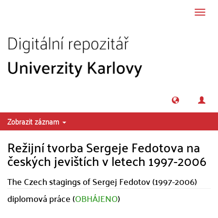
Přeskočit na obsah
Přepn
navig
Zobrazit záznam
Režijní tvorba Sergeje Fedotova na
českých jevištích v letech 1997-2006
The Czech stagings of Sergej Fedotov (1997-2006)
diplomová práce (
OBHÁJENO
)