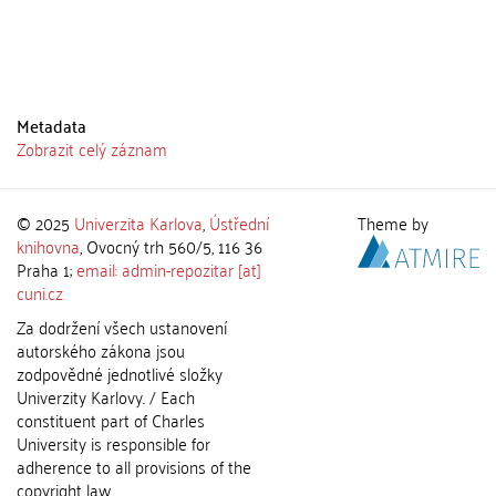
Metadata
Zobrazit celý záznam
© 2025
Univerzita Karlova
,
Ústřední
Theme by
knihovna
, Ovocný trh 560/5, 116 36
Praha 1;
email: admin-repozitar [at]
cuni.cz
Za dodržení všech ustanovení
autorského zákona jsou
zodpovědné jednotlivé složky
Univerzity Karlovy. / Each
constituent part of Charles
University is responsible for
adherence to all provisions of the
copyright law.