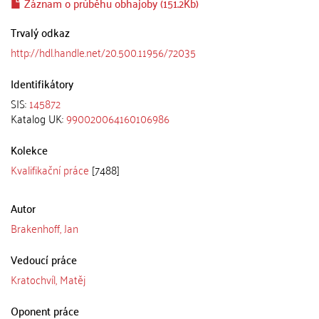
Záznam o průběhu obhajoby (151.2Kb)
Trvalý odkaz
http://hdl.handle.net/20.500.11956/72035
Identifikátory
SIS:
145872
Katalog UK:
990020064160106986
Kolekce
Kvalifikační práce
[7488]
Autor
Brakenhoff, Jan
Vedoucí práce
Kratochvíl, Matěj
Oponent práce