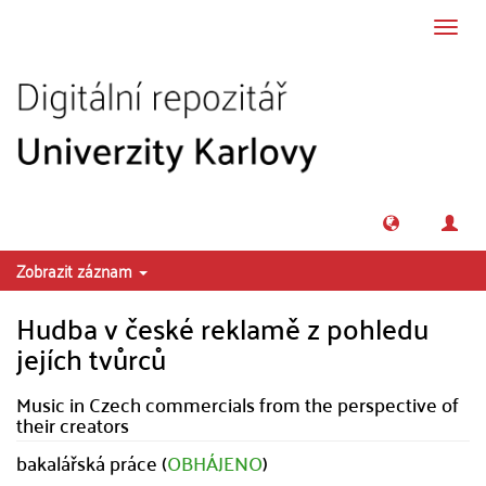
Přeskočit na obsah
Přepn
navig
Zobrazit záznam
Hudba v české reklamě z pohledu
jejích tvůrců
Music in Czech commercials from the perspective of
their creators
bakalářská práce (
OBHÁJENO
)