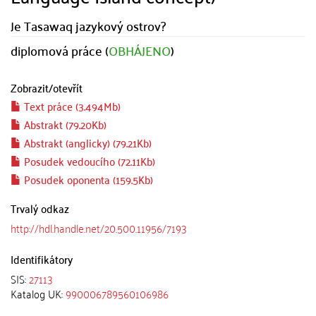
Je Tasawaq jazykový ostrov?
diplomová práce (
OBHÁJENO
)
Zobrazit/
otevřít
Text práce (3.494Mb)
Abstrakt (79.20Kb)
Abstrakt (anglicky) (79.21Kb)
Posudek vedoucího (72.11Kb)
Posudek oponenta (159.5Kb)
Trvalý odkaz
http://hdl.handle.net/20.500.11956/7193
Identifikátory
SIS:
27113
Katalog UK:
990006789560106986