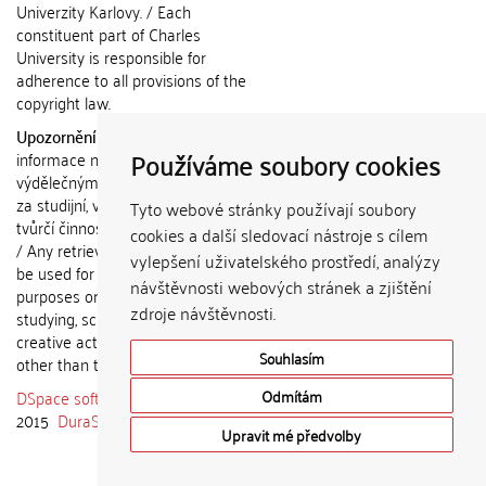
Univerzity Karlovy. / Each
constituent part of Charles
University is responsible for
adherence to all provisions of the
copyright law.
Upozornění / Notice:
Získané
Používáme soubory cookies
informace nemohou být použity k
výdělečným účelům nebo vydávány
za studijní, vědeckou nebo jinou
Tyto webové stránky používají soubory
tvůrčí činnost jiné osoby než autora.
cookies a další sledovací nástroje s cílem
/ Any retrieved information shall not
vylepšení uživatelského prostředí, analýzy
be used for any commercial
návštěvnosti webových stránek a zjištění
purposes or claimed as results of
zdroje návštěvnosti.
studying, scientific or any other
creative activities of any person
Souhlasím
other than the author.
DSpace software
copyright © 2002-
Odmítám
2015
DuraSpace
Upravit mé předvolby