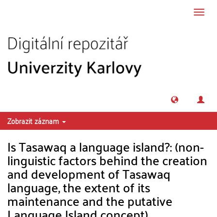
Přeskočit na obsah
Přepn
navig
Zobrazit záznam
Is Tasawaq a language island?: (non-
linguistic factors behind the creation
and development of Tasawaq
language, the extent of its
maintenance and the putative
Language Island concept)