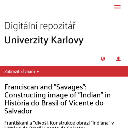
Přeskočit na obsah
Přepn
navig
Zobrazit záznam
Franciscan and "Savages":
Constructing image of "Indian" in
História do Brasil of Vicente do
Salvador
Františkáni a "divoši. Konstrukce obrazi "indiána" v
História do Brasil Vicenta do Salvator