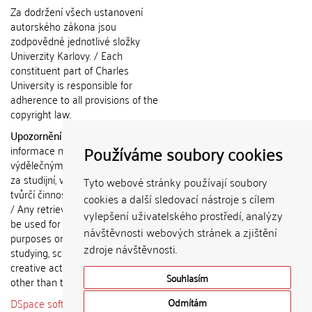
Za dodržení všech ustanovení
autorského zákona jsou
zodpovědné jednotlivé složky
Univerzity Karlovy. / Each
constituent part of Charles
University is responsible for
adherence to all provisions of the
copyright law.
Upozornění / Notice:
Získané
Používáme soubory cookies
informace nemohou být použity k
výdělečným účelům nebo vydávány
za studijní, vědeckou nebo jinou
Tyto webové stránky používají soubory
tvůrčí činnost jiné osoby než autora.
cookies a další sledovací nástroje s cílem
/ Any retrieved information shall not
vylepšení uživatelského prostředí, analýzy
be used for any commercial
návštěvnosti webových stránek a zjištění
purposes or claimed as results of
zdroje návštěvnosti.
studying, scientific or any other
creative activities of any person
Souhlasím
other than the author.
DSpace software
copyright © 2002-
Odmítám