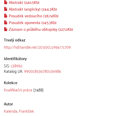
Abstrakt (246.5Kb)
Abstrakt (anglicky) (244.3Kb)
Posudek vedoucího (38.74Kb)
Posudek oponenta (145.3Kb)
Záznam o průběhu obhajoby (227.0Kb)
Trvalý odkaz
http://hdl.handle.net/20.500.11956/71709
Identifikátory
SIS:
138992
Katalog UK:
990018536780106986
Kolekce
Kvalifikační práce
[7488]
Autor
Kalenda, František