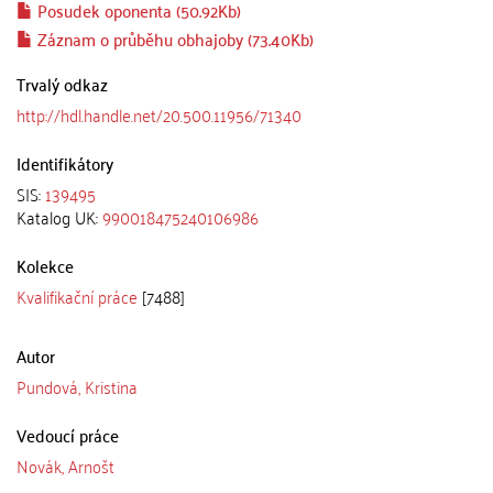
Posudek oponenta (50.92Kb)
Záznam o průběhu obhajoby (73.40Kb)
Trvalý odkaz
http://hdl.handle.net/20.500.11956/71340
Identifikátory
SIS:
139495
Katalog UK:
990018475240106986
Kolekce
Kvalifikační práce
[7488]
Autor
Pundová, Kristina
Vedoucí práce
Novák, Arnošt