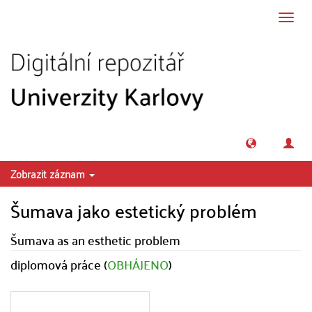
Přeskočit na obsah
Přepn
navig
Zobrazit záznam
Šumava jako estetický problém
Šumava as an esthetic problem
diplomová práce (
OBHÁJENO
)