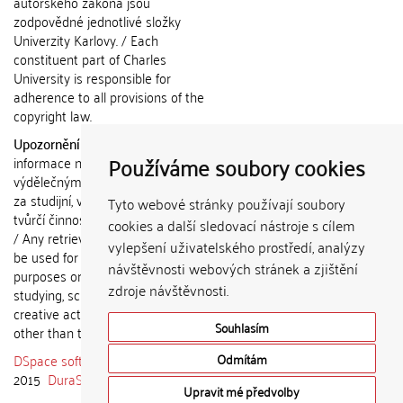
autorského zákona jsou
zodpovědné jednotlivé složky
Univerzity Karlovy. / Each
constituent part of Charles
University is responsible for
adherence to all provisions of the
copyright law.
Upozornění / Notice:
Získané
Používáme soubory cookies
informace nemohou být použity k
výdělečným účelům nebo vydávány
za studijní, vědeckou nebo jinou
Tyto webové stránky používají soubory
tvůrčí činnost jiné osoby než autora.
cookies a další sledovací nástroje s cílem
/ Any retrieved information shall not
vylepšení uživatelského prostředí, analýzy
be used for any commercial
návštěvnosti webových stránek a zjištění
purposes or claimed as results of
zdroje návštěvnosti.
studying, scientific or any other
creative activities of any person
Souhlasím
other than the author.
DSpace software
copyright © 2002-
Odmítám
2015
DuraSpace
Upravit mé předvolby