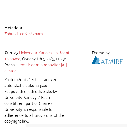
Metadata
Zobrazit celý záznam
© 2025
Univerzita Karlova
,
Ústřední
Theme by
knihovna
, Ovocný trh 560/5, 116 36
Praha 1;
email: admin-repozitar [at]
cuni.cz
Za dodržení všech ustanovení
autorského zákona jsou
zodpovědné jednotlivé složky
Univerzity Karlovy. / Each
constituent part of Charles
University is responsible for
adherence to all provisions of the
copyright law.