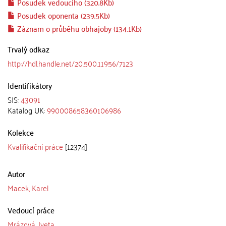
Posudek vedoucího (320.8Kb)
Posudek oponenta (239.5Kb)
Záznam o průběhu obhajoby (134.1Kb)
Trvalý odkaz
http://hdl.handle.net/20.500.11956/7123
Identifikátory
SIS:
43091
Katalog UK:
990008658360106986
Kolekce
Kvalifikační práce
[12374]
Autor
Macek, Karel
Vedoucí práce
Mrázová, Iveta