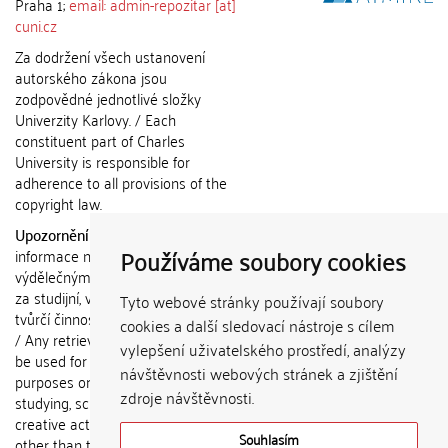
Praha 1;
email: admin-repozitar [at]
cuni.cz
Za dodržení všech ustanovení
autorského zákona jsou
zodpovědné jednotlivé složky
Univerzity Karlovy. / Each
constituent part of Charles
University is responsible for
adherence to all provisions of the
copyright law.
Upozornění / Notice:
Získané
Používáme soubory cookies
informace nemohou být použity k
výdělečným účelům nebo vydávány
za studijní, vědeckou nebo jinou
Tyto webové stránky používají soubory
tvůrčí činnost jiné osoby než autora.
cookies a další sledovací nástroje s cílem
/ Any retrieved information shall not
vylepšení uživatelského prostředí, analýzy
be used for any commercial
návštěvnosti webových stránek a zjištění
purposes or claimed as results of
zdroje návštěvnosti.
studying, scientific or any other
creative activities of any person
Souhlasím
other than the author.