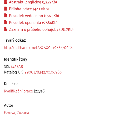
Abstrakt (anglicky) (52.72Kb)
Příloha práce (441.0Kb)
Posudek vedoucího (156.3Kb)
Posudek oponenta (97.86Kb)
Záznam o průběhu obhajoby (151.7Kb)
Trvalý odkaz
http://hdl.handle.net/20.500.11956/70928
Identifikátory
SIS:
143638
Katalog UK:
990017834270106986
Kolekce
Kvalifikační práce
[22318]
Autor
Ezrová, Zuzana