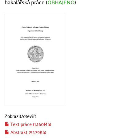
bakalářská práce (
OBHÁJENO
)
Zobrazit/
otevřít
Text práce (1.160Mb)
Abstrakt (52.79Kb)