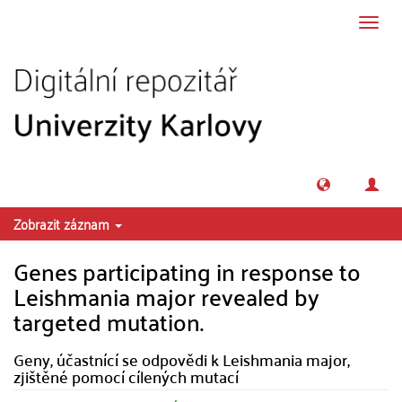
Přeskočit na obsah
Přepn
navig
Zobrazit záznam
Genes participating in response to
Leishmania major revealed by
targeted mutation.
Geny, účastnící se odpovědi k Leishmania major,
zjištěné pomocí cílených mutací