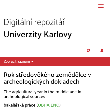
Přeskočit na obsah
Přepn
navig
Zobrazit záznam
Rok středověkého zemědělce v
archeologických dokladech
The agricultural year in the middle age in
archeological sources
bakalářská práce (
OBHÁJENO
)