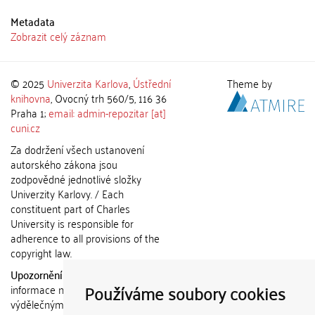
Metadata
Zobrazit celý záznam
© 2025
Univerzita Karlova
,
Ústřední
Theme by
knihovna
, Ovocný trh 560/5, 116 36
Praha 1;
email: admin-repozitar [at]
cuni.cz
Za dodržení všech ustanovení
autorského zákona jsou
zodpovědné jednotlivé složky
Univerzity Karlovy. / Each
constituent part of Charles
University is responsible for
adherence to all provisions of the
copyright law.
Upozornění / Notice:
Získané
Používáme soubory cookies
informace nemohou být použity k
výdělečným účelům nebo vydávány