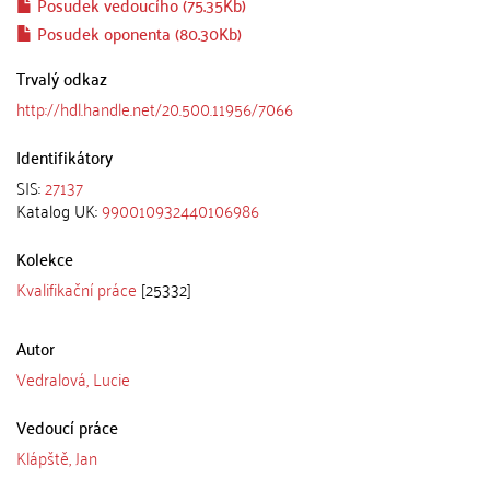
Posudek vedoucího (75.35Kb)
Posudek oponenta (80.30Kb)
Trvalý odkaz
http://hdl.handle.net/20.500.11956/7066
Identifikátory
SIS:
27137
Katalog UK:
990010932440106986
Kolekce
Kvalifikační práce
[25332]
Autor
Vedralová, Lucie
Vedoucí práce
Klápště, Jan