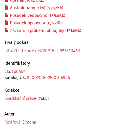
Abstrakt (anglicky) (4.797Kb)
Posudek vedoucího (135.4Kb)
Posudek oponenta (136.2Kb)
Záznam o průběhu obhajoby (151.6Kb)
Trvalý odkaz
http://hdl.handle.net/20.500.11956/70453
Identifikátory
SIS:
140585
Katalog UK:
990020068500106986
Kolekce
Kvalifikační práce
[7488]
Autor
Kolářová, Simona