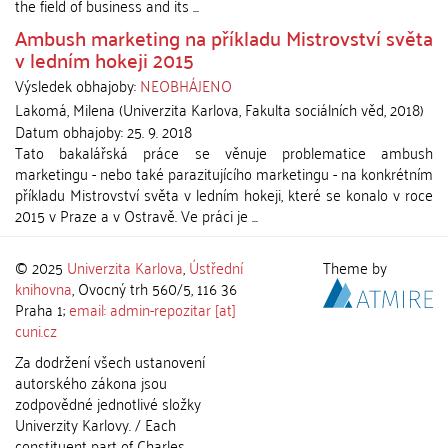
the field of business and its ...
Ambush marketing na příkladu Mistrovství světa
v ledním hokeji 2015
Výsledek obhajoby:
NEOBHÁJENO
Lakomá, Milena
(
Univerzita Karlova, Fakulta sociálních věd
,
2018
)
Datum obhajoby:
25. 9. 2018
Tato bakalářská práce se věnuje problematice ambush
marketingu - nebo také parazitujícího marketingu - na konkrétním
příkladu Mistrovství světa v ledním hokeji, které se konalo v roce
2015 v Praze a v Ostravě. Ve práci je ...
© 2025
Univerzita Karlova
,
Ústřední
Theme by
knihovna
, Ovocný trh 560/5, 116 36
Praha 1;
email: admin-repozitar [at]
cuni.cz
Za dodržení všech ustanovení
autorského zákona jsou
zodpovědné jednotlivé složky
Univerzity Karlovy. / Each
constituent part of Charles