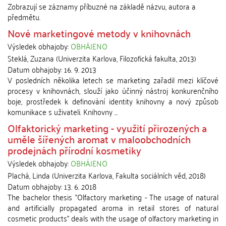
Zobrazují se záznamy příbuzné na základě názvu, autora a
předmětu.
Nové marketingové metody v knihovnách
Výsledek obhajoby:
OBHÁJENO
Steklá, Zuzana
(
Univerzita Karlova, Filozofická fakulta
,
2013
)
Datum obhajoby:
16. 9. 2013
V posledních několika letech se marketing zařadil mezi klíčové
procesy v knihovnách, slouží jako účinný nástroj konkurenčního
boje, prostředek k definování identity knihovny a nový způsob
komunikace s uživateli. Knihovny ...
Olfaktorický marketing - využití přirozených a
uměle šířených aromat v maloobchodních
prodejnách přírodní kosmetiky
Výsledek obhajoby:
OBHÁJENO
Plachá, Linda
(
Univerzita Karlova, Fakulta sociálních věd
,
2018
)
Datum obhajoby:
13. 6. 2018
The bachelor thesis "Olfactory marketing - The usage of natural
and artificially propagated aroma in retail stores of natural
cosmetic products" deals with the usage of olfactory marketing in