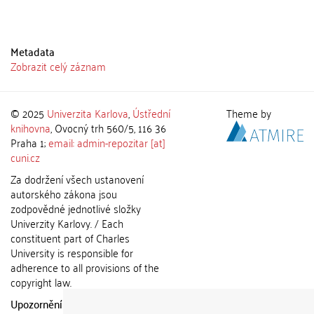
Metadata
Zobrazit celý záznam
© 2025
Univerzita Karlova
,
Ústřední
Theme by
knihovna
, Ovocný trh 560/5, 116 36
Praha 1;
email: admin-repozitar [at]
cuni.cz
Za dodržení všech ustanovení
autorského zákona jsou
zodpovědné jednotlivé složky
Univerzity Karlovy. / Each
constituent part of Charles
University is responsible for
adherence to all provisions of the
copyright law.
Upozornění / Notice:
Získané