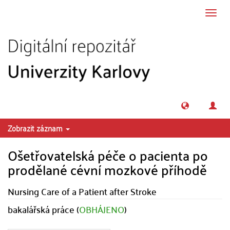
Přeskočit na obsah
Přepn
navig
Zobrazit záznam
Ošetřovatelská péče o pacienta po
prodělané cévní mozkové příhodě
Nursing Care of a Patient after Stroke
bakalářská práce (
OBHÁJENO
)