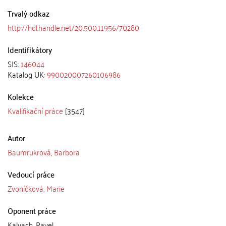
Trvalý odkaz
http://hdl.handle.net/20.500.11956/70280
Identifikátory
SIS:
146044
Katalog UK:
990020007260106986
Kolekce
Kvalifikační práce
[3547]
Autor
Baumrukrová, Barbora
Vedoucí práce
Zvoníčková, Marie
Oponent práce
Kalvach, Pavel