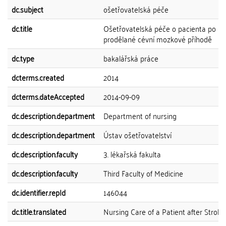
dc.subject
ošetřovatelská péče
dc.title
Ošetřovatelská péče o pacienta po
prodělané cévní mozkové příhodě
dc.type
bakalářská práce
dcterms.created
2014
dcterms.dateAccepted
2014-09-09
dc.description.department
Department of nursing
dc.description.department
Ústav ošetřovatelství
dc.description.faculty
3. lékařská fakulta
dc.description.faculty
Third Faculty of Medicine
dc.identifier.repId
146044
dc.title.translated
Nursing Care of a Patient after Stroke