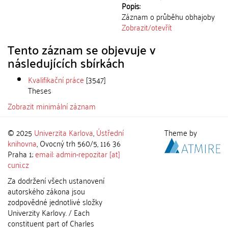
Popis:
Záznam o průběhu obhajoby
Zobrazit/
otevřít
Tento záznam se objevuje v
následujících sbírkách
Kvalifikační práce
[3547]
Theses
Zobrazit minimální záznam
© 2025
Univerzita Karlova
,
Ústřední
Theme by
knihovna
, Ovocný trh 560/5, 116 36
Praha 1;
email: admin-repozitar [at]
cuni.cz
Za dodržení všech ustanovení
autorského zákona jsou
zodpovědné jednotlivé složky
Univerzity Karlovy. / Each
constituent part of Charles