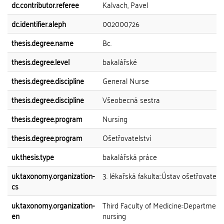
dc.contributor.referee
Kalvach, Pavel
dc.identifier.aleph
002000726
thesis.degree.name
Bc.
thesis.degree.level
bakalářské
thesis.degree.discipline
General Nurse
thesis.degree.discipline
Všeobecná sestra
thesis.degree.program
Nursing
thesis.degree.program
Ošetřovatelství
uk.thesis.type
bakalářská práce
uk.taxonomy.organization-
3. lékařská fakulta::Ústav ošetřovatelst
cs
uk.taxonomy.organization-
Third Faculty of Medicine::Department
en
nursing