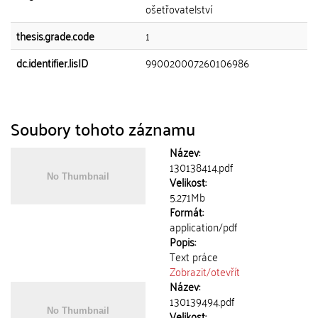
ošetřovatelství
thesis.grade.code
1
dc.identifier.lisID
990020007260106986
Soubory tohoto záznamu
Název:
130138414.pdf
Velikost:
5.271Mb
Formát:
application/pdf
Popis:
Text práce
Zobrazit/
otevřít
Název:
130139494.pdf
Velikost: