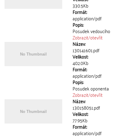
330.5Kb
Formát:
application/pdf
Popis:
Posudek vedoucího
Zobrazit/
otevřít
Název:
130141601.pdf
Velikost:
402.0Kb
Formát:
application/pdf
Popis:
Posudek oponenta
Zobrazit/
otevřít
Název:
130158051.pdf
Velikost:
77.95Kb
Formát:
application/pdf