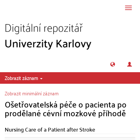
Přeskočit na obsah
Přepn
navig
Zobrazit záznam
Zobrazit minimální záznam
Ošetřovatelská péče o pacienta po
prodělané cévní mozkové příhodě
Nursing Care of a Patient after Stroke