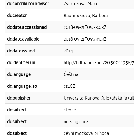
dc.contributor.advisor
Zvoníčková, Marie
dc.creator
Baumrukrová, Barbora
dc.date.accessioned
2018-09-21T09:33:03Z
dc.date.available
2018-09-21T09:33:03Z
dc.date.issued
2014
dc.identifier.uri
http://hdl.handle.net/20.500.11956/70
dc.language
Čeština
dc.language.iso
cs_CZ
dc.publisher
Univerzita Karlova, 3. lékařská fakulta
dc.subject
stroke
dc.subject
nursing care
dc.subject
cévní mozková příhoda