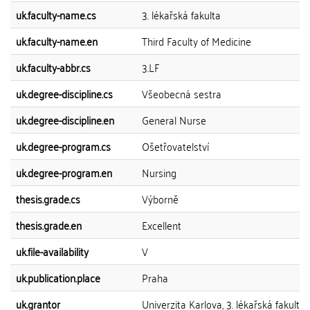
uk.faculty-name.cs
3. lékařská fakulta
uk.faculty-name.en
Third Faculty of Medicine
uk.faculty-abbr.cs
3.LF
uk.degree-discipline.cs
Všeobecná sestra
uk.degree-discipline.en
General Nurse
uk.degree-program.cs
Ošetřovatelství
uk.degree-program.en
Nursing
thesis.grade.cs
Výborně
thesis.grade.en
Excellent
uk.file-availability
V
uk.publication.place
Praha
uk.grantor
Univerzita Karlova, 3. lékařská fakulta,