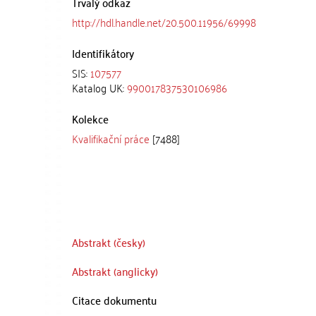
Trvalý odkaz
http://hdl.handle.net/20.500.11956/69998
Identifikátory
SIS:
107577
Katalog UK:
990017837530106986
Kolekce
Kvalifikační práce
[7488]
Abstrakt (česky)
Abstrakt (anglicky)
Citace dokumentu