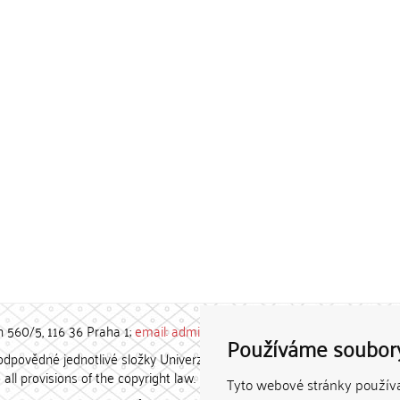
h 560/5, 116 36 Praha 1;
email: admin-repozitar [at] cuni.cz
Používáme soubor
povědné jednotlivé složky Univerzity Karlovy. / Each constituent
all provisions of the copyright law.
Tyto webové stránky používaj