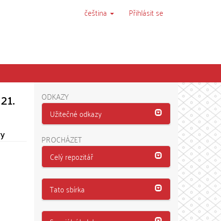
čeština
Přihlásit se
21.
ODKAZY
Užitečné odkazy
ry
PROCHÁZET
Celý repozitář
Tato sbírka