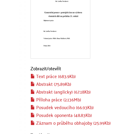
Zobrazit/
otevřít
Text práce (683.9Kb)
Abstrakt (75.89Kb)
Abstrakt (anglicky) (67.18Kb)
Příloha práce (2.136Mb)
Posudek vedoucího (66.93Kb)
Posudek oponenta (48.83Kb)
Záznam o průběhu obhajoby (25.99Kb)