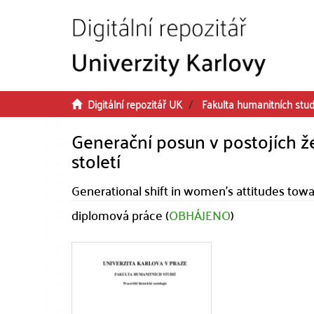
Přeskočit na obsah
Digitální repozitář UK
Fakulta humanitních stud
Generační posun v postojích že
století
Generational shift in women's attitudes towar
diplomová práce (
OBHÁJENO
)