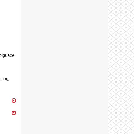
biguace,
ging,