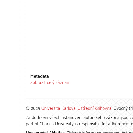
Metadata
Zobrazit celý záznam
© 2025
Univerzita Karlova
,
Ústřední knihovna
, Ovocný tr
Za dodržení všech ustanovení autorského zákona jsou zod
part of Charles University is responsible for adherence to 
Upozornění / Notice:
Získané informace nemohou být po