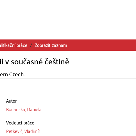
lifikační práce
Zobrazit záznam
í v současné češtině
ern Czech.
Autor
Bodanská, Daniela
Vedoucí práce
Petkevič, Vladimír