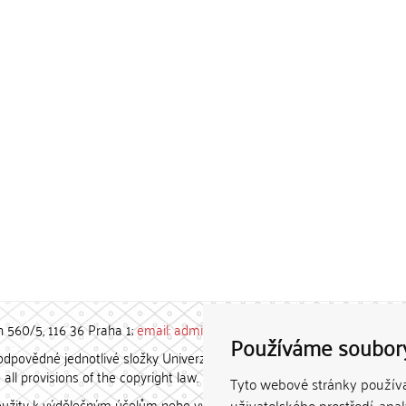
h 560/5, 116 36 Praha 1;
email: admin-repozitar [at] cuni.cz
Používáme soubor
povědné jednotlivé složky Univerzity Karlovy. / Each constituent
all provisions of the copyright law.
Tyto webové stránky používaj
užity k výdělečným účelům nebo vydávány za studijní, vědeckou
uživatelského prostředí, ana