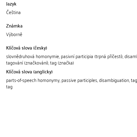
Jazyk
Čeština
Známka
Výborně
Klíčová slova (česky)
slovnědruhová homonymie, pasivní participia (trpná příčestí), disam
tagování (značkování), tag (značka)
Klíčová slova (anglicky)
parts-of-speech homonymy, passive participles, disambiguation, tag
tag