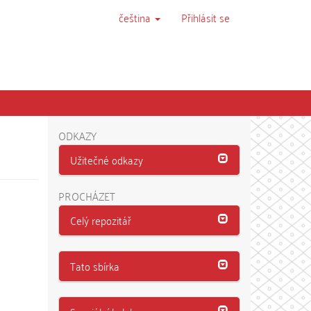
čeština
Přihlásit se
ODKAZY
Užitečné odkazy
PROCHÁZET
Celý repozitář
Tato sbírka