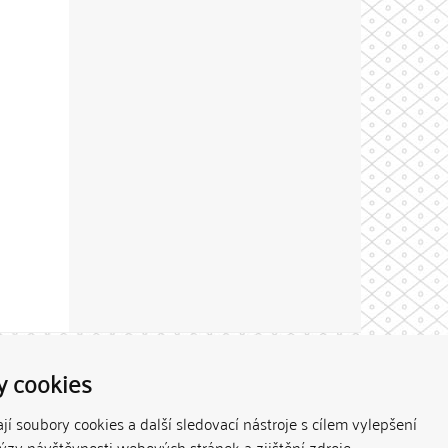
Theme by
y cookies
í soubory cookies a další sledovací nástroje s cílem vylepšení
lýzy návštěvnosti webových stránek a zjištění zdroje