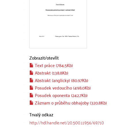
Zobrazit/
otevřít
Text práce (784.5Kb)
Abstrakt (138.8Kb)
Abstrakt (anglicky) (80.97Kb)
Posudek vedoucího (498.0Kb)
Posudek oponenta (242.7Kb)
Záznam o průběhu obhajoby (320.8Kb)
Trvalý odkaz
http://hdl.handle.net/20.500.11956/69710