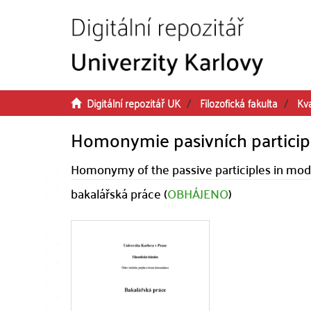
Přeskočit na obsah
Digitální repozitář UK
Filozofická fakulta
Kva
Homonymie pasivních participi
Homonymy of the passive participles in mod
bakalářská práce (
OBHÁJENO
)