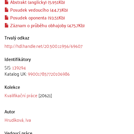
Abstrakt (anglicky) (5.951Kb)
Posudek vedoucího (44.73Kb)
Posudek oponenta (93.51Kb)
Záznam o průběhu obhajoby (475.7Kb)
Trvalý odkaz
http://hdl.handle.net/20.500.11956/69607
Identifikátory
SIS:
139294
Katalog UK:
990017857720106986
Kolekce
Kvalifikační práce
[20621]
Autor
Hrudíková, Iva
Vedoucí práce