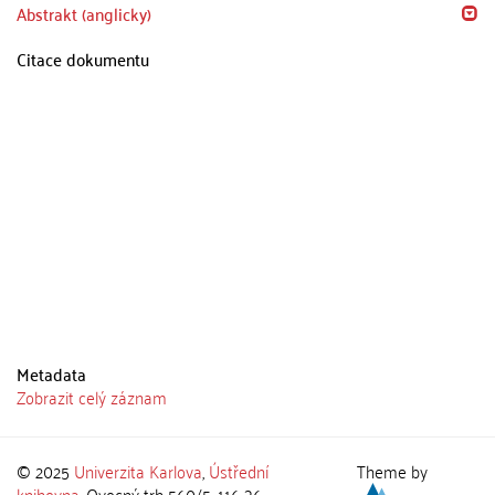
Abstrakt (anglicky)
Citace dokumentu
Metadata
Zobrazit celý záznam
© 2025
Univerzita Karlova
,
Ústřední
Theme by
knihovna
, Ovocný trh 560/5, 116 36