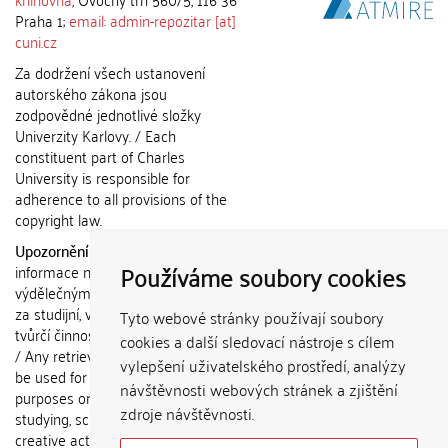
Praha 1;
email: admin-repozitar [at]
cuni.cz
Za dodržení všech ustanovení
autorského zákona jsou
zodpovědné jednotlivé složky
Univerzity Karlovy. / Each
constituent part of Charles
University is responsible for
adherence to all provisions of the
copyright law.
Upozornění / Notice:
Získané
Používáme soubory cookies
informace nemohou být použity k
výdělečným účelům nebo vydávány
za studijní, vědeckou nebo jinou
Tyto webové stránky používají soubory
tvůrčí činnost jiné osoby než autora.
cookies a další sledovací nástroje s cílem
/ Any retrieved information shall not
vylepšení uživatelského prostředí, analýzy
be used for any commercial
návštěvnosti webových stránek a zjištění
purposes or claimed as results of
zdroje návštěvnosti.
studying, scientific or any other
creative activities of any person