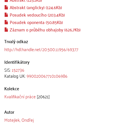
Abstrakt (anglicky) (124.6Kb)
Posudek vedoucího (203.4Kb)
Posudek oponenta (50.85Kb)
Záznam o průběhu obhajoby (626.7Kb)
Trvalý odkaz
http://hdl.handle.net/20.500.11956/69377
Identifikátory
SIS:
152736
Katalog UK:
990020067710106986
Kolekce
Kvalifikační práce
[20621]
Autor
Motejlek, Ondřej