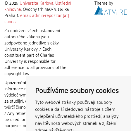
© 2025
Univerzita Karlova
,
Ústřední
Theme by
knihovna
, Ovocný trh 560/5, 116 36
Praha 1;
email: admin-repozitar [at]
cuni.cz
Za dodržení všech ustanovení
autorského zákona jsou
zodpovědné jednotlivé složky
Univerzity Karlovy. / Each
constituent part of Charles
University is responsible for
adherence to all provisions of the
copyright law.
Upozornění / Notice:
Získané
Používáme soubory cookies
informace nemohou být použity k
výdělečným účelům nebo vydávány
za studijní, vědeckou nebo jinou
Tyto webové stránky používají soubory
tvůrčí činnost jiné osoby než autora.
cookies a další sledovací nástroje s cílem
/ Any retrieved information shall not
vylepšení uživatelského prostředí, analýzy
be used for any commercial
návštěvnosti webových stránek a zjištění
purposes or claimed as results of
zdroje návštěvnosti.