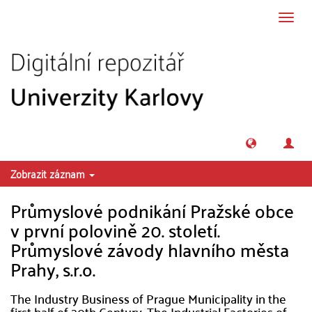
Přeskočit na obsah
Přepn
navig
Zobrazit záznam
Průmyslové podnikání Pražské obce
v první polovině 20. století.
Průmyslové závody hlavního města
Prahy, s.r.o.
The Industry Business of Prague Municipality in the
first half of 20th Century. The Industrial Factories of