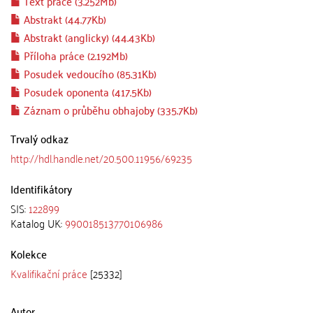
Text práce (3.252Mb)
Abstrakt (44.77Kb)
Abstrakt (anglicky) (44.43Kb)
Příloha práce (2.192Mb)
Posudek vedoucího (85.31Kb)
Posudek oponenta (417.5Kb)
Záznam o průběhu obhajoby (335.7Kb)
Trvalý odkaz
http://hdl.handle.net/20.500.11956/69235
Identifikátory
SIS:
122899
Katalog UK:
990018513770106986
Kolekce
Kvalifikační práce
[25332]
Autor