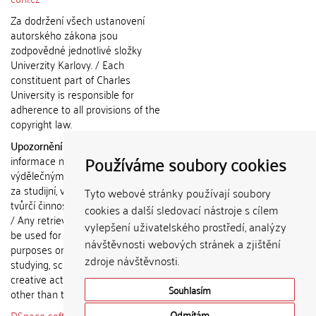
Za dodržení všech ustanovení
autorského zákona jsou
zodpovědné jednotlivé složky
Univerzity Karlovy. / Each
constituent part of Charles
University is responsible for
adherence to all provisions of the
copyright law.
Upozornění / Notice:
Získané
Používáme soubory cookies
informace nemohou být použity k
výdělečným účelům nebo vydávány
za studijní, vědeckou nebo jinou
Tyto webové stránky používají soubory
tvůrčí činnost jiné osoby než autora.
cookies a další sledovací nástroje s cílem
/ Any retrieved information shall not
vylepšení uživatelského prostředí, analýzy
be used for any commercial
návštěvnosti webových stránek a zjištění
purposes or claimed as results of
zdroje návštěvnosti.
studying, scientific or any other
creative activities of any person
Souhlasím
other than the author.
DSpace software
copyright © 2002-
Odmítám