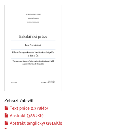
Zobrazit/
otevřít
Text práce (1.378Mb)
Abstrakt (388.2Kb)
Abstrakt (anglicky) (291.6Kb)