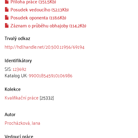
Příloha práce (351.5Kb)
Posudek vedoucího (52.13Kb)
Posudek oponenta (118.6Kb)
Záznam o průběhu obhajoby (114.2Kb)
Trvalý odkaz
http://hdl.handle.net/20.500.11956/69194
Identifikátory
SIS:
123692
Katalog UK:
990018545910106986
Kolekce
Kvalifikační práce
[25332]
Autor
Procházková, Jana
Vedoucí práce