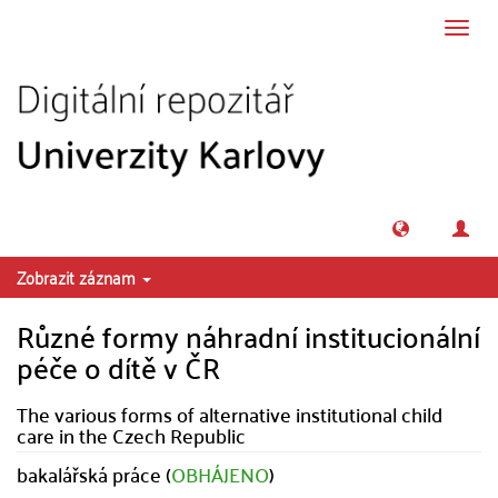
Přeskočit na obsah
Přepn
navig
Zobrazit záznam
Různé formy náhradní institucionální
péče o dítě v ČR
The various forms of alternative institutional child
care in the Czech Republic
bakalářská práce (
OBHÁJENO
)