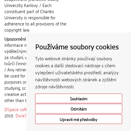
Univerzity Karlovy. / Each
constituent part of Charles
University is responsible for
adherence to all provisions of the
copyright law.
Upozornění / Notice:
Získané
Používáme soubory cookies
informace nemohou být použity k
výdělečným účelům nebo vydávány
za studijní, vědeckou nebo jinou
Tyto webové stránky používají soubory
tvůrčí činnost jiné osoby než autora.
cookies a další sledovací nástroje s cílem
/ Any retrieved information shall not
vylepšení uživatelského prostředí, analýzy
be used for any commercial
návštěvnosti webových stránek a zjištění
purposes or claimed as results of
zdroje návštěvnosti.
studying, scientific or any other
creative activities of any person
Souhlasím
other than the author.
DSpace software
copyright © 2002-
Odmítám
2015
DuraSpace
Upravit mé předvolby