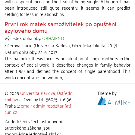
with a special focus on the fear of being single. Although it has
been introduced still quite recently, it seems it can predict
settling for less in relationships ...
První rok matek samoživitelek po opuštění
azylového domu
Výsledek obhajoby:
OBHÁJENO
Fišerová, Lucie
(
Univerzita Karlova, Filozofická fakulta
,
2017
)
Datum obhajoby:
22. 6. 2017
This bachelor thesis focuses on situation of single mothers in the
context of social work. It describes changes in family behavior
after 1989 and defines the concept of single parenthood. This
work concentrates on women, ...
© 2025
Univerzita Karlova
,
Ústřední
Theme by
knihovna
, Ovocný trh 560/5, 116 36
Praha 1;
email: admin-repozitar [at]
cuni.cz
Za dodržení všech ustanovení
autorského zákona jsou
zodpovědné jednotlivé složky