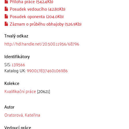
Příloha práce (542.4Kb)
Posudek vedoucího (42.80Kb)
Posudek oponenta (204.0Kb)
Záznam o průběhu obhajoby (526.9Kb)
Trvalý odkaz
http://hdl.handle.net/20.500.11956/68796
Identifikátory
SIS:
139566
Katalog UK:
990017837460106986
Kolekce
Kvalifikační práce
[20621]
Autor
Oratorová, Kateřina
Vedoucí práce