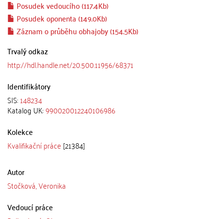
Posudek vedoucího (117.4Kb)
Posudek oponenta (149.0Kb)
Záznam o průběhu obhajoby (154.5Kb)
Trvalý odkaz
http://hdl.handle.net/20.500.11956/68371
Identifikátory
SIS:
148234
Katalog UK:
990020012240106986
Kolekce
Kvalifikační práce
[21384]
Autor
Stočková, Veronika
Vedoucí práce