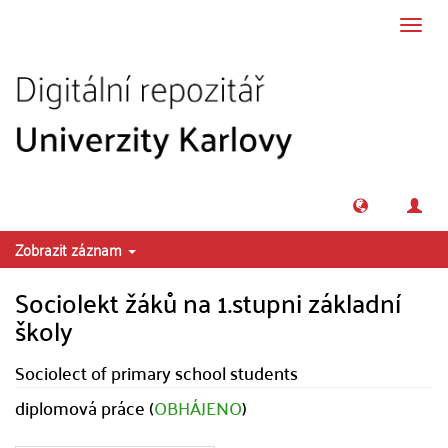
Přeskočit na obsah
Přepn
navig
Zobrazit záznam
Sociolekt žáků na 1.stupni základní
školy
Sociolect of primary school students
diplomová práce (
OBHÁJENO
)