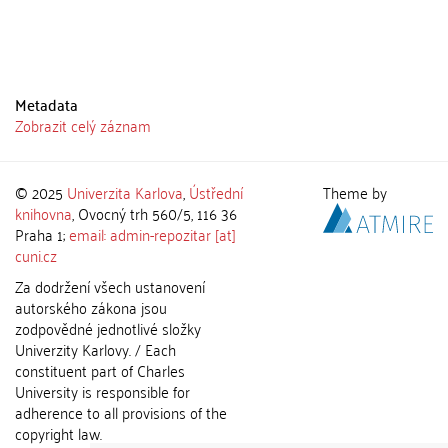
Metadata
Zobrazit celý záznam
© 2025
Univerzita Karlova
,
Ústřední
Theme by
knihovna
, Ovocný trh 560/5, 116 36
Praha 1;
email: admin-repozitar [at]
cuni.cz
Za dodržení všech ustanovení
autorského zákona jsou
zodpovědné jednotlivé složky
Univerzity Karlovy. / Each
constituent part of Charles
University is responsible for
adherence to all provisions of the
copyright law.