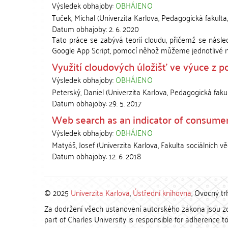
Výsledek obhajoby:
OBHÁJENO
Tuček, Michal
(
Univerzita Karlova, Pedagogická fakulta
Datum obhajoby:
2. 6. 2020
Tato práce se zabývá teorií cloudu, přičemž se násled
Google App Script, pomocí něhož můžeme jednotlivé ná
Využití cloudových úložišť ve výuce z p
Výsledek obhajoby:
OBHÁJENO
Peterský, Daniel
(
Univerzita Karlova, Pedagogická faku
Datum obhajoby:
29. 5. 2017
Web search as an indicator of consumer
Výsledek obhajoby:
OBHÁJENO
Matyáš, Josef
(
Univerzita Karlova, Fakulta sociálních v
Datum obhajoby:
12. 6. 2018
© 2025
Univerzita Karlova
,
Ústřední knihovna
, Ovocný tr
Za dodržení všech ustanovení autorského zákona jsou zod
part of Charles University is responsible for adherence to 