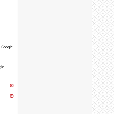
, Google
gle