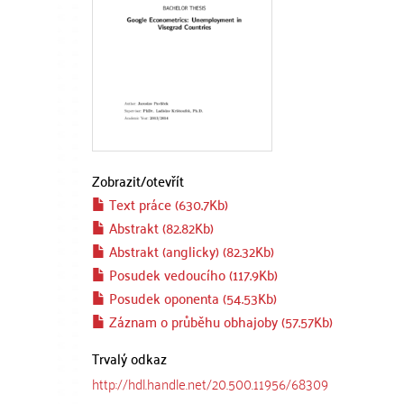
Zobrazit/
otevřít
Text práce (630.7Kb)
Abstrakt (82.82Kb)
Abstrakt (anglicky) (82.32Kb)
Posudek vedoucího (117.9Kb)
Posudek oponenta (54.53Kb)
Záznam o průběhu obhajoby (57.57Kb)
Trvalý odkaz
http://hdl.handle.net/20.500.11956/68309