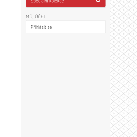
Speciální kolekce
MŮJ ÚČET
Přihlásit se