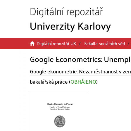
Přeskočit na obsah
Digitální repozitář UK
Fakulta sociálních věd
Google Econometrics: Unempl
Google ekonometrie: Nezaměstnanost v zem
bakalářská práce (
OBHÁJENO
)