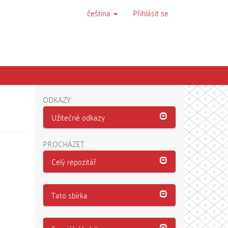
čeština
Přihlásit se
ODKAZY
Užitečné odkazy
PROCHÁZET
Celý repozitář
Tato sbírka