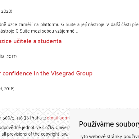
,
2020
)
ně úzce zaměří na platformu G Suite a její nástroje. V další části př
stroje G Suite mezi sebou vzájemně ...
ozice učitele a studenta
lta
,
2017
)
 confidence in the Visegrad Group
ěd
,
2018
)
h 560/5, 116 36 Praha 1;
email: admin-repozitar [at] cuni.cz
Používáme soubor
povědné jednotlivé složky Univerzity Karlovy. / Each constituent
all provisions of the copyright law.
Tyto webové stránky používaj