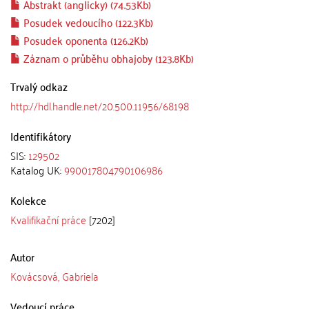
Abstrakt (anglicky) (74.53Kb)
Posudek vedoucího (122.3Kb)
Posudek oponenta (126.2Kb)
Záznam o průběhu obhajoby (123.8Kb)
Trvalý odkaz
http://hdl.handle.net/20.500.11956/68198
Identifikátory
SIS:
129502
Katalog UK:
990017804790106986
Kolekce
Kvalifikační práce
[7202]
Autor
Kovácsová, Gabriela
Vedoucí práce