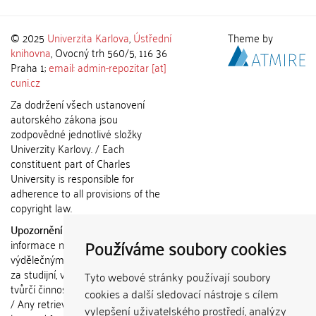
© 2025
Univerzita Karlova
,
Ústřední
Theme by
knihovna
, Ovocný trh 560/5, 116 36
Praha 1;
email: admin-repozitar [at]
cuni.cz
Za dodržení všech ustanovení
autorského zákona jsou
zodpovědné jednotlivé složky
Univerzity Karlovy. / Each
constituent part of Charles
University is responsible for
adherence to all provisions of the
copyright law.
Upozornění / Notice:
Získané
Používáme soubory cookies
informace nemohou být použity k
výdělečným účelům nebo vydávány
za studijní, vědeckou nebo jinou
Tyto webové stránky používají soubory
tvůrčí činnost jiné osoby než autora.
cookies a další sledovací nástroje s cílem
/ Any retrieved information shall not
vylepšení uživatelského prostředí, analýzy