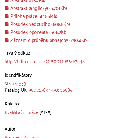
Abstrakt (anglicky) (5.701Kb)
Příloha práce (4.185Mb)
Posudek vedoucího (608.8Kb)
Posudek oponenta (506.2Kb)
Záznam o průběhu obhajoby (790.4Kb)
Trvalý odkaz
http://hdl.handle.net/20.500.11956/67948
Identifikátory
SIS:
141553
Katalog UK:
990017834470106986
Kolekce
Kvalifikační práce
[5135]
Autor
Popková, Zuzana