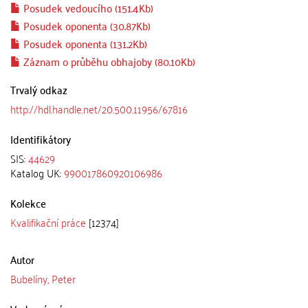
Posudek vedoucího (151.4Kb)
Posudek oponenta (30.87Kb)
Posudek oponenta (131.2Kb)
Záznam o průběhu obhajoby (80.10Kb)
Trvalý odkaz
http://hdl.handle.net/20.500.11956/67816
Identifikátory
SIS:
44629
Katalog UK:
990017860920106986
Kolekce
Kvalifikační práce
[12374]
Autor
Bubelíny, Peter