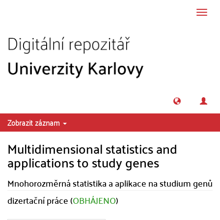
Přeskočit na obsah
Přepn
navig
Zobrazit záznam
Multidimensional statistics and
applications to study genes
Mnohorozměrná statistika a aplikace na studium genů
dizertační práce (
OBHÁJENO
)