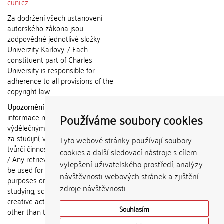
cuni.cz
Za dodržení všech ustanovení
autorského zákona jsou
zodpovědné jednotlivé složky
Univerzity Karlovy. / Each
constituent part of Charles
University is responsible for
adherence to all provisions of the
copyright law.
Upozornění / Notice:
Získané
Používáme soubory cookies
informace nemohou být použity k
výdělečným účelům nebo vydávány
za studijní, vědeckou nebo jinou
Tyto webové stránky používají soubory
tvůrčí činnost jiné osoby než autora.
cookies a další sledovací nástroje s cílem
/ Any retrieved information shall not
vylepšení uživatelského prostředí, analýzy
be used for any commercial
návštěvnosti webových stránek a zjištění
purposes or claimed as results of
zdroje návštěvnosti.
studying, scientific or any other
creative activities of any person
Souhlasím
other than the author.