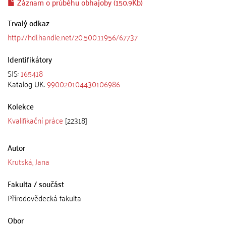
Záznam o průběhu obhajoby (150.9Kb)
Trvalý odkaz
http://hdl.handle.net/20.500.11956/67737
Identifikátory
SIS:
165418
Katalog UK:
990020104430106986
Kolekce
Kvalifikační práce
[22318]
Autor
Krutská, Jana
Fakulta / součást
Přírodovědecká fakulta
Obor