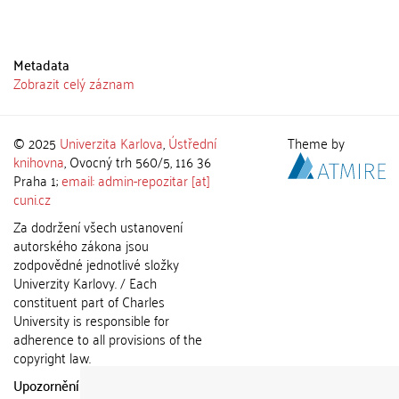
Metadata
Zobrazit celý záznam
© 2025
Univerzita Karlova
,
Ústřední
Theme by
knihovna
, Ovocný trh 560/5, 116 36
Praha 1;
email: admin-repozitar [at]
cuni.cz
Za dodržení všech ustanovení
autorského zákona jsou
zodpovědné jednotlivé složky
Univerzity Karlovy. / Each
constituent part of Charles
University is responsible for
adherence to all provisions of the
copyright law.
Upozornění / Notice:
Získané