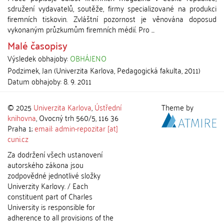
sdružení vydavatelů, soutěže, firmy specializované na produkci
firemních tiskovin. Zvláštní pozornost je věnována doposud
vykonaným průzkumům firemních médií. Pro ...
Malé časopisy
Výsledek obhajoby:
OBHÁJENO
Podzimek, Jan
(
Univerzita Karlova, Pedagogická fakulta
,
2011
)
Datum obhajoby:
8. 9. 2011
© 2025
Univerzita Karlova
,
Ústřední
Theme by
knihovna
, Ovocný trh 560/5, 116 36
Praha 1;
email: admin-repozitar [at]
cuni.cz
Za dodržení všech ustanovení
autorského zákona jsou
zodpovědné jednotlivé složky
Univerzity Karlovy. / Each
constituent part of Charles
University is responsible for
adherence to all provisions of the