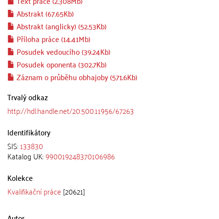
Text práce (2.308Mb)
Abstrakt (67.65Kb)
Abstrakt (anglicky) (52.53Kb)
Příloha práce (14.41Mb)
Posudek vedoucího (39.24Kb)
Posudek oponenta (302.7Kb)
Záznam o průběhu obhajoby (571.6Kb)
Trvalý odkaz
http://hdl.handle.net/20.500.11956/67263
Identifikátory
SIS:
133830
Katalog UK:
990019248370106986
Kolekce
Kvalifikační práce
[20621]
Autor