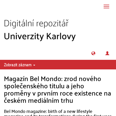
Přeskočit na obsah
Přepn
navig
Zobrazit záznam
Magazín Bel Mondo: zrod nového
společenského titulu a jeho
proměny v prvním roce existence na
českém mediálním trhu
Bel Mondo magazine: birth of a new lifestyle
magazine and its transformations during the first year