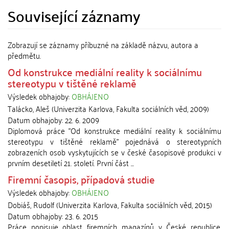
Související záznamy
Zobrazují se záznamy příbuzné na základě názvu, autora a
předmětu.
Od konstrukce mediální reality k sociálnímu
stereotypu v tištěné reklamě
Výsledek obhajoby:
OBHÁJENO
Talácko, Aleš
(
Univerzita Karlova, Fakulta sociálních věd
,
2009
)
Datum obhajoby:
22. 6. 2009
Diplomová práce "Od konstrukce mediální reality k sociálnímu
stereotypu v tištěné reklamě" pojednává o stereotypních
zobrazeních osob vyskytujících se v české časopisové produkci v
prvním desetiletí 21. století. První část ...
Firemní časopis, případová studie
Výsledek obhajoby:
OBHÁJENO
Dobiáš, Rudolf
(
Univerzita Karlova, Fakulta sociálních věd
,
2015
)
Datum obhajoby:
23. 6. 2015
Práce popisuje oblast firemních magazínů v České republice,