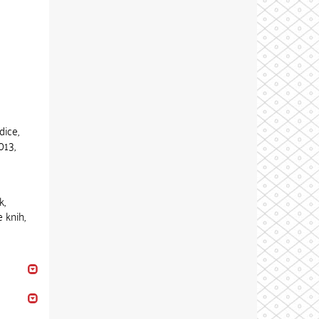
dice,
013,
k,
 knih,