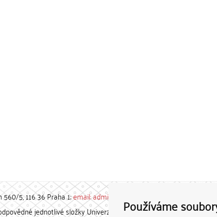
h 560/5, 116 36 Praha 1;
email: admin-repozitar [at] cuni.cz
Používáme soubor
povědné jednotlivé složky Univerzity Karlovy. / Each constituent