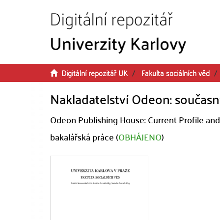
Přeskočit na obsah
Digitální repozitář UK
Fakulta sociálních věd
Nakladatelství Odeon: současný
Odeon Publishing House: Current Profile an
bakalářská práce (
OBHÁJENO
)