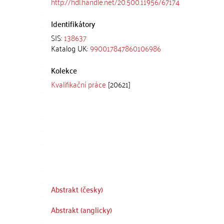
http://hdl.handle.net/20.500.11956/67174
Identifikátory
SIS:
138637
Katalog UK:
990017847860106986
Kolekce
Kvalifikační práce
[20621]
Abstrakt (česky)
Abstrakt (anglicky)