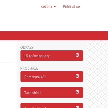
čeština
Přihlásit se
ODKAZY
Užitečné odkazy
PROCHÁZET
Celý repozitář
Tato sbírka