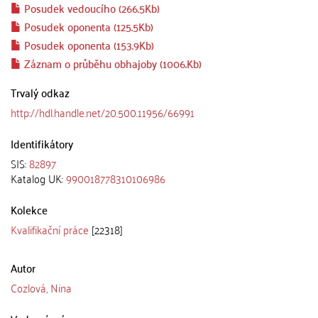
Posudek vedoucího (266.5Kb)
Posudek oponenta (125.5Kb)
Posudek oponenta (153.9Kb)
Záznam o průběhu obhajoby (1006.Kb)
Trvalý odkaz
http://hdl.handle.net/20.500.11956/66991
Identifikátory
SIS:
82897
Katalog UK:
990018778310106986
Kolekce
Kvalifikační práce
[22318]
Autor
Cozlová, Nina