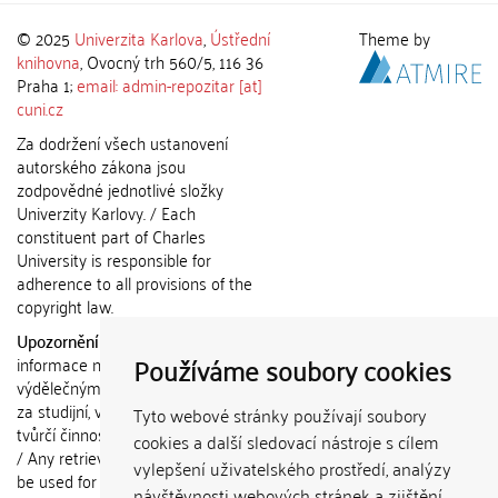
© 2025
Univerzita Karlova
,
Ústřední
Theme by
knihovna
, Ovocný trh 560/5, 116 36
Praha 1;
email: admin-repozitar [at]
cuni.cz
Za dodržení všech ustanovení
autorského zákona jsou
zodpovědné jednotlivé složky
Univerzity Karlovy. / Each
constituent part of Charles
University is responsible for
adherence to all provisions of the
copyright law.
Upozornění / Notice:
Získané
Používáme soubory cookies
informace nemohou být použity k
výdělečným účelům nebo vydávány
za studijní, vědeckou nebo jinou
Tyto webové stránky používají soubory
tvůrčí činnost jiné osoby než autora.
cookies a další sledovací nástroje s cílem
/ Any retrieved information shall not
vylepšení uživatelského prostředí, analýzy
be used for any commercial
návštěvnosti webových stránek a zjištění