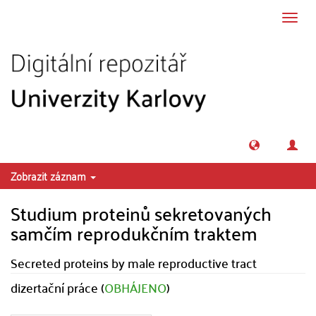
Přeskočit na obsah
Přepn
navig
Zobrazit záznam
Studium proteinů sekretovaných
samčím reprodukčním traktem
Secreted proteins by male reproductive tract
dizertační práce (
OBHÁJENO
)