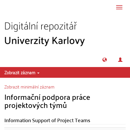
Přeskočit na obsah
Přepn
navig
Zobrazit záznam
Zobrazit minimální záznam
Informační podpora práce
projektových týmů
Information Support of Project Teams