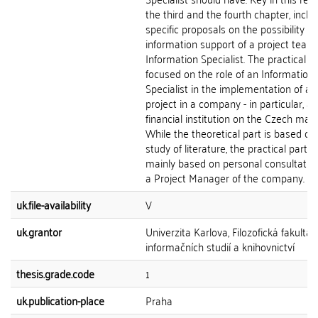
the third and the fourth chapter, inclu
specific proposals on the possibility of
information support of a project team
Information Specialist. The practical pa
focused on the role of an Information
Specialist in the implementation of a s
project in a company - in particular, a
financial institution on the Czech mark
While the theoretical part is based on
study of literature, the practical part is
mainly based on personal consultatio
a Project Manager of the company.
uk.file-availability
V
uk.grantor
Univerzita Karlova, Filozofická fakulta,
informačních studií a knihovnictví
thesis.grade.code
1
uk.publication-place
Praha