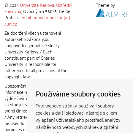
© 2025
Univerzita Karlova
,
Ústřední
Theme by
knihovna
, Ovocný trh 560/5, 116 36
Praha 1;
email: admin-repozitar [at]
cuni.cz
Za dodržení všech ustanovení
autorského zákona jsou
zodpovědné jednotlivé složky
Univerzity Karlovy. / Each
constituent part of Charles
University is responsible for
adherence to all provisions of the
copyright law.
Upozornění / Notice:
Získané
Používáme soubory cookies
informace nemohou být použity k
výdělečným účelům nebo vydávány
za studijní, vědeckou nebo jinou
Tyto webové stránky používají soubory
tvůrčí činnost jiné osoby než autora.
cookies a další sledovací nástroje s cílem
/ Any retrieved information shall not
vylepšení uživatelského prostředí, analýzy
be used for any commercial
návštěvnosti webových stránek a zjištění
purposes or claimed as results of