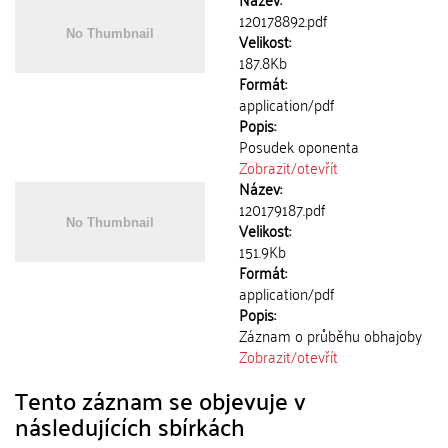
120178892.pdf
Velikost:
187.8Kb
Formát:
application/pdf
Popis:
Posudek oponenta
Zobrazit/
otevřít
Název:
120179187.pdf
Velikost:
151.9Kb
Formát:
application/pdf
Popis:
Záznam o průběhu obhajoby
Zobrazit/
otevřít
Tento záznam se objevuje v
následujících sbírkách