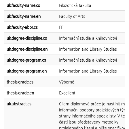
uk.faculty-name.cs
Filozofická fakulta
uk.faculty-name.en
Faculty of Arts
uk.faculty-abbr.cs
FF
uk.degree-discipline.cs
Informační studia a knihovnictví
uk.degree-discipline.en
Information and Library Studies
uk.degree-program.cs
Informační studia a knihovnictví
uk.degree-program.en
Information and Library Studies
thesis.grade.cs
Výborně
thesis.grade.en
Excellent
uk.abstract.cs
Cílem diplomové práce je nastínit mo
informační podpory projektových tým
strany informačního specialisty. V teor
části jsou představeny metodiky
projektového řízení a blíže specifiková