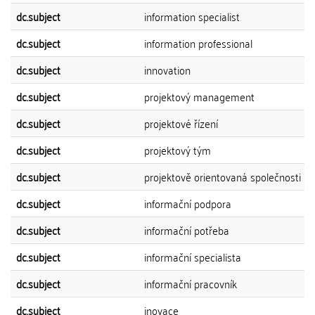
dc.subject
information specialist
dc.subject
information professional
dc.subject
innovation
dc.subject
projektový management
dc.subject
projektové řízení
dc.subject
projektový tým
dc.subject
projektově orientovaná společnosti
dc.subject
informační podpora
dc.subject
informační potřeba
dc.subject
informační specialista
dc.subject
informační pracovník
dc.subject
inovace