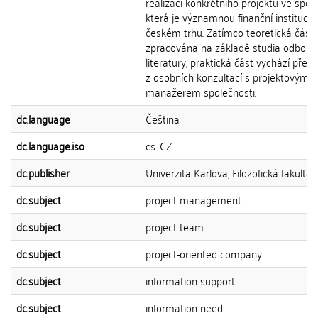
realizaci konkrétního projektu ve spole
která je významnou finanční institucí 
českém trhu. Zatímco teoretická část 
zpracována na základě studia odborn
literatury, praktická část vychází před
z osobních konzultací s projektovým
manažerem společnosti.
dc.language
Čeština
dc.language.iso
cs_CZ
dc.publisher
Univerzita Karlova, Filozofická fakulta
dc.subject
project management
dc.subject
project team
dc.subject
project-oriented company
dc.subject
information support
dc.subject
information need