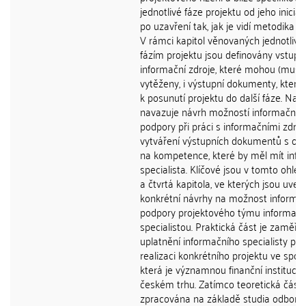
jednotlivé fáze projektu od jeho inicia
po uzavření tak, jak je vidí metodika 
V rámci kapitol věnovaných jednotliv
fázím projektu jsou definovány vstupn
informační zdroje, které mohou (musí)
vytěženy, i výstupní dokumenty, které 
k posunutí projektu do další fáze. Na t
navazuje návrh možností informační
podpory při práci s informačními zdroji
vytváření výstupních dokumentů s o
na kompetence, které by měl mít info
specialista. Klíčové jsou v tomto ohledu
a čtvrtá kapitola, ve kterých jsou uve
konkrétní návrhy na možnost informa
podpory projektového týmu informač
specialistou. Praktická část je zaměř
uplatnění informačního specialisty při
realizaci konkrétního projektu ve spole
která je významnou finanční institucí 
českém trhu. Zatímco teoretická část 
zpracována na základě studia odborn