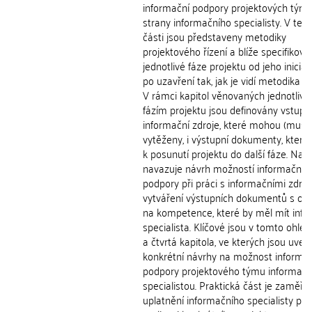
informační podpory projektových tým
strany informačního specialisty. V teor
části jsou představeny metodiky
projektového řízení a blíže specifiková
jednotlivé fáze projektu od jeho inicia
po uzavření tak, jak je vidí metodika 
V rámci kapitol věnovaných jednotliv
fázím projektu jsou definovány vstupn
informační zdroje, které mohou (musí)
vytěženy, i výstupní dokumenty, které 
k posunutí projektu do další fáze. Na t
navazuje návrh možností informační
podpory při práci s informačními zdroji
vytváření výstupních dokumentů s o
na kompetence, které by měl mít info
specialista. Klíčové jsou v tomto ohledu
a čtvrtá kapitola, ve kterých jsou uve
konkrétní návrhy na možnost informa
podpory projektového týmu informač
specialistou. Praktická část je zaměř
uplatnění informačního specialisty při