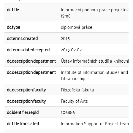
dc.title
Informační podpora práce projektový
týmů
dc.type
diplomová práce
dcterms.created
2015
dcterms.dateAccepted
2015-02-02
dc.description.department
Ústav informačních studií a knihovnict
dc.description.department
Institute of Information Studies and
Librarianship
dc.description.faculty
Filozofická fakulta
dc.description.faculty
Faculty of Arts
dc.identifier.repId
106886
dc.title.translated
Information Support of Project Teams