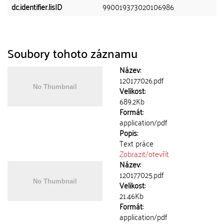
dc.identifier.lisID
990019373020106986
Soubory tohoto záznamu
Název:
120177026.pdf
Velikost:
689.2Kb
Formát:
application/pdf
Popis:
Text práce
Zobrazit/
otevřít
Název:
120177025.pdf
Velikost:
21.46Kb
Formát:
application/pdf