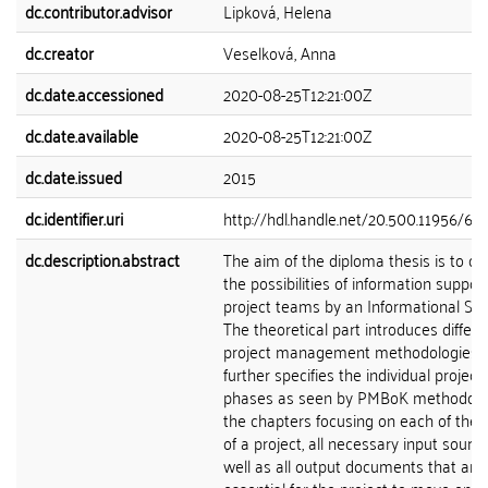
dc.contributor.advisor
Lipková, Helena
dc.creator
Veselková, Anna
dc.date.accessioned
2020-08-25T12:21:00Z
dc.date.available
2020-08-25T12:21:00Z
dc.date.issued
2015
dc.identifier.uri
http://hdl.handle.net/20.500.11956/66
dc.description.abstract
The aim of the diploma thesis is to ou
the possibilities of information support
project teams by an Informational Spec
The theoretical part introduces differe
project management methodologies 
further specifies the individual project
phases as seen by PMBoK methodolog
the chapters focusing on each of the
of a project, all necessary input sourc
well as all output documents that are