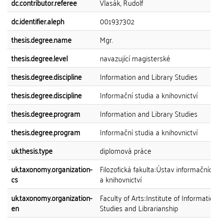
dc.contributor.referee
Vlasák, Rudolf
dc.identifier.aleph
001937302
thesis.degree.name
Mgr.
thesis.degree.level
navazující magisterské
thesis.degree.discipline
Information and Library Studies
thesis.degree.discipline
Informační studia a knihovnictví
thesis.degree.program
Information and Library Studies
thesis.degree.program
Informační studia a knihovnictví
uk.thesis.type
diplomová práce
uk.taxonomy.organization-
Filozofická fakulta::Ústav informačních 
cs
a knihovnictví
uk.taxonomy.organization-
Faculty of Arts::Institute of Information
en
Studies and Librarianship