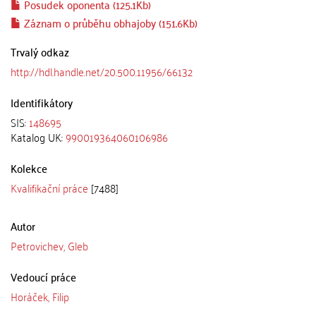
Posudek oponenta (125.1Kb)
Záznam o průběhu obhajoby (151.6Kb)
Trvalý odkaz
http://hdl.handle.net/20.500.11956/66132
Identifikátory
SIS:
148695
Katalog UK:
990019364060106986
Kolekce
Kvalifikační práce
[7488]
Autor
Petrovichev, Gleb
Vedoucí práce
Horáček, Filip