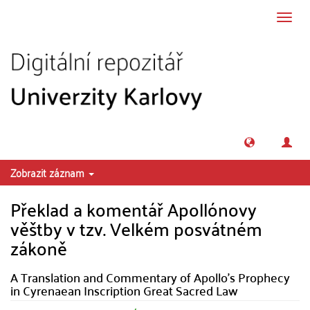
Přeskočit na obsah
Přepn
navig
Zobrazit záznam
Překlad a komentář Apollónovy
věštby v tzv. Velkém posvátném
zákoně
A Translation and Commentary of Apollo's Prophecy
in Cyrenaean Inscription Great Sacred Law