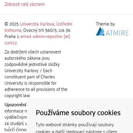
Zobrazit celý záznam
© 2025
Univerzita Karlova
,
Ústřední
Theme by
knihovna
, Ovocný trh 560/5, 116 36
Praha 1;
email: admin-repozitar [at]
cuni.cz
Za dodržení všech ustanovení
autorského zákona jsou
zodpovědné jednotlivé složky
Univerzity Karlovy. / Each
constituent part of Charles
University is responsible for
adherence to all provisions of the
copyright law.
Upozornění / Notice:
Získané
Používáme soubory cookies
informace nemohou být použity k
výdělečným účelům nebo vydávány
za studijní, vědeckou nebo jinou
Tyto webové stránky používají soubory
tvůrčí činnost jiné osoby než autora.
cookies a další sledovací nástroje s cílem